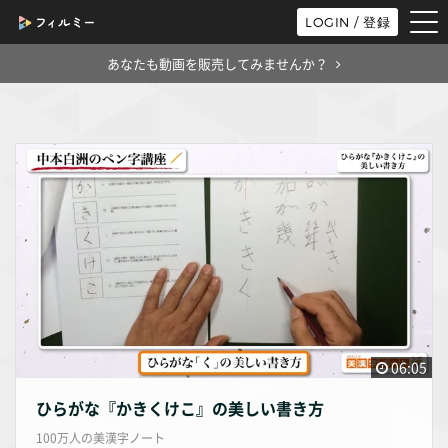
tog
LOGIN / 登録
nav
あなたも動画を販売してみませんか？
06:05
ひらがな『かきくけこ』の美しい書き方
100万人の美漢字ノート