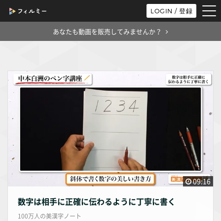
tog
LOGIN / 登録
nav
あなたも動画を販売してみませんか？
09:16
数字は相手に正確に伝わるように丁寧に書く
100万人の美漢字ノート