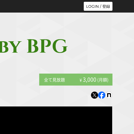
LOGIN / 登録
 by BPG
3,000
全て見放題
(月額)
¥