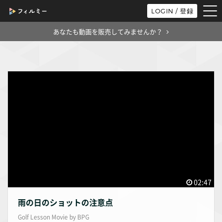
tog
LOGIN / 登録
nav
あなたも動画を販売してみませんか？
02:47
雨の日のショットの注意点
Golf Lesson Movie by BPG