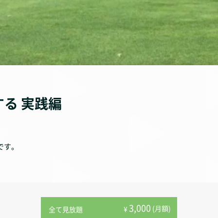
る 実践編
です。
3,000
(月額)
¥
全て見放題