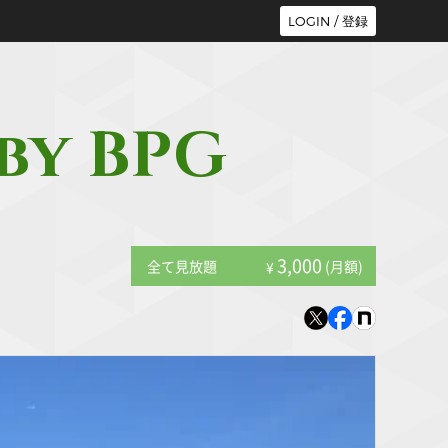
LOGIN / 登録
 by BPG
3,000
全て見放題
(月額)
¥