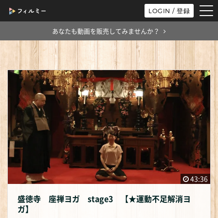
tog
LOGIN / 登録
nav
あなたも動画を販売してみませんか？
43:36
盛徳寺 座禅ヨガ stage3 【★運動不足解消ヨ
ガ】