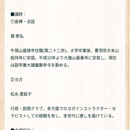
■講師：
①座禅・法話
橘 泰弘
牛頭山盛徳寺住職(第二十二世)。大学卒業後、曹洞宗大本山
総持寺に安居。平成10年より大雄山最乗寺に安居し、現在
は副寺兼大雄編集参与を勤める。
②ヨガ
松永 里絵子
行政・民間クラブ、多方面でのヨガインストラクター・セ
ラピストしての経験を有し、多世代に癒しを届けている。