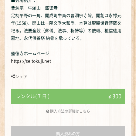
■会場紹介：
曹洞宗 牛頭山 盛徳寺
足柄平野の一角、開成町牛島の曹洞宗寺院。開創は永禄元
年(1558)、開山は一陽文季大和尚。本尊は聖観世音菩薩を
祀る。法要全般（葬儀、法事、祈祷等）の依頼、檀信徒用
墓地、永代供養塔 納骨を承っている。
盛徳寺ホームページ
https://seitokuji.net
シェア
300
レンタル( 7 日 )
¥
購入方法の詳細はこちら
購入済みの方