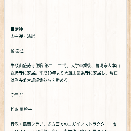
ｰｰｰｰｰｰｰｰｰｰｰｰｰｰｰｰｰｰｰｰｰｰｰｰｰｰｰｰｰ
■講師：
①座禅・法話
橘 泰弘
牛頭山盛徳寺住職(第二十二世)。大学卒業後、曹洞宗大本山
総持寺に安居。平成10年より大雄山最乗寺に安居し、現在
は副寺兼大雄編集参与を勤める。
②ヨガ
松永 里絵子
行政・民間クラブ、多方面でのヨガインストラクター・セ