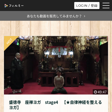
tog
LOGIN / 登録
nav
あなたも動画を販売してみませんか？
49:47
盛徳寺 座禅ヨガ stage4 【★自律神経を整える
ヨガ】