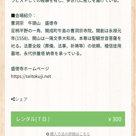
ラピストしての経験を有し、多世代に癒しを届けている。
■会場紹介：
曹洞宗 牛頭山 盛徳寺
足柄平野の一角、開成町牛島の曹洞宗寺院。開創は永禄元
年(1558)、開山は一陽文季大和尚。本尊は聖観世音菩薩を
祀る。法要全般（葬儀、法事、祈祷等）の依頼、檀信徒用
墓地、永代供養塔 納骨を承っている。
盛徳寺ホームページ
https://seitokuji.net
シェア
300
レンタル( 7 日 )
¥
購入方法の詳細はこちら