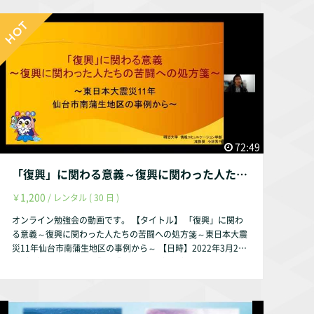
72:49
「復興」に関わる意義～復興に関わった人たちの苦闘への処方箋【講師】小林秀行氏（明治大学 情報コミュニケーション学部 准教授）
1,200
￥
/ レンタル ( 30 日 )
オンライン勉強会の動画です。 【タイトル】 「復興」に関わ
る意義～復興に関わった人たちの苦闘への処方箋～東日本大震
災11年仙台市南蒲生地区の事例から～ 【日時】2022年3月23
日（水）19時～21時 【費用】1,200円（一般） ※大学生・高
校生は無料 【講師】小林秀行氏（明治大学 情報コミュニケー
ション学部 准教授） 【内容】 災害が起こると、行政や住民
が復興まちづくりに関わることになる。関わることで、地域住