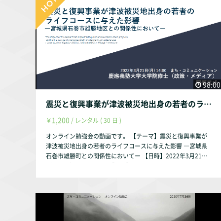
戸事務所 （〒653-0014 兵庫県神戸市長田区御蔵通5-211-4
-101） 【参加費】1,000円 （大学生500円、高校生無料） 復興
まちづくり支援の思想とプランニング 講 師 野崎隆一氏（神戸
まちづくり研究所理事長） 【主催】認定NPO法人まち・コミ
ュニケーション 【申し込み（事務局）】 認定NPO法人まち・
コミュニケーション m-comi@bj.wakwak.com 078-578-110
0 【Facebookイベントページ】 https://www.facebook.com/
events/475230553096160/ 【講師参考資料】 HUFFPOST
98:00
津久井進氏 https://www.huffingtonpost.jp/author/susumu-t
sukui/ 震災から20年間、神戸が経験した復興のプロセスを次
震災と復興事業が津波被災地出身の若者のライフコースに与えた影響 ―宮城県石巻市雄勝町との関係性においてー【講師】阿部晃成氏（慶應義塾大学大学院修士課程2年、雄勝町の雄勝地区を考える会）
の被災地へと伝えていく。NPO法人神戸まちづくり研究所 野
崎隆一さん http://1995kobe20th.jp/2014/11/970/
1,200
￥
/ レンタル ( 30 日 )
オンライン勉強会の動画です。 【テーマ】震災と復興事業が
津波被災地出身の若者のライフコースに与えた影響 ―宮城県
石巻市雄勝町との関係性においてー 【日時】2022年3月21日
（月・祝）14時～16時 【講師】阿部晃成氏（慶應義塾大学大
学院修士課程2年、雄勝町の雄勝地区を考える会） 【参加費】
一般 1,200円 （※高校生・大学生無料） 【方式】オンライン
でのみ実施（PC、スマートフォン、タブレット端末でご参加
いただけます） 【内容】 あの東日本大震災時、２階建て住
宅の屋根の上に避難したが、津波は２階まで押し寄せ一家を飲