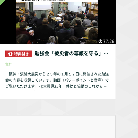
無料） 【方式】オンラインでのみ実施（PC、スマートフォ
chicomi/video/690446434 【参考文献】 １．「象徴化された
ン、タブレット端末でご参加いただけます） 一般用 申込みフ
復興像」に関する研究 ―被災住民が災害復興の政治的な主体
ォーム ↓ https://peatix.com/event/1642821/ 高校生・大
となるための道具立てを視点として― 小林秀行 日本災害復
学生用 申込みフォーム ↓ https://docs.google.com/forms/
興学会論文集 (16) 1-13 2020年10月16日 https://www.jstage.
d/e/1FAIpQLSfBzo83Q2JYxjyj913Wzb2FNPVlGOOURqyhC7Y
jst.go.jp/article/jsdrr/16/0/16_1/_pdf/-char/ja ２．「復興と
MEcscwRTEXA/viewform?vc=0&c=0&w=1&flr=0&gxids=7757
は何かを考える連続ワークショップ」の展開と到達点 ―「復
●申込みを済ませた方へ、後日URLを送ります。 勉強会当
77:26
興」とはいかなるものなのか― 小林秀行 日本災害復興学会
日の13：50以降にURLをクリックしていただければ参加でき
論文集 (15) 19-28 2020年9月1日 https://www.jstage.jst.go.j
ます。 【講師紹介】 地域支援団体 Connect Feelings（コネク
勉強会「被災者の尊厳を守る」 御蔵学校（2020年1月17日）
特典付き
p/article/jsdrr/15/0/15_19/_pdf/-char/ja ３．「災害復興」
トフィーリングス）を主宰し、 コロナ禍の中でも、オフライ
の含意をめぐる一考察 小林秀行 日本災害復興学会論文集 (1
ン・オンラインを多彩にマネジメントし、 住民と外部者の繋
無料
5) 159-168 2020年9月1日 https://f-gakkai.net/wp-content/u
ぎ合わせ、丸森町の被災者の生活再建支援、地域づくりに取り
ploads/2020/09/ronbun15-159.pdf ４．災害復興における住
阪神・淡路大震災から２５年の１月１７日に開催された勉強
組む。 ご本人も東日本大震災で、九死に一生を得る被災され
民組織による調整―仙台市宮城野区の事例― 日本都市社会学
会の内容を収録しています。動画（パワーポイントと音声）で
ており、 当事者の気持ちにたった支援から、導き出される生
会年報 32 115-132 2014年 https://www.jstage.jst.go.jp/ar
ご覧いただけます。 ①大震災25年 共助と協働のこれから 講
活再建支援は、学ぶところが多い。 その実直さに、様々な
ticle/jpasurban/2014/32/2014_115/_article/-char/ja/ 【 お
師：室崎益輝氏（兵庫県立大学減災復興政策研究科科長） ➁被
方々が自然体でサポートしたくなる。 https://www.facebook.
問い合わせ先 】 認定NPO法人まち・コミュニケーション m-c
災者の尊厳を守る お金の話～震災当時の神戸支店長として～
com/ConnectFeelings2020/
omi@bj.wakwak.com
講師：遠藤勝裕氏（元日本銀行神戸支店長） （31:17～）
【参考】勉強会の案内です。 https://www.facebook.com/ev
ents/739650283199800/