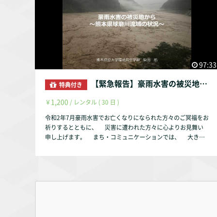
み込んだ。一家は、一晩中寒い雄勝湾の中で彷徨った。「朝日
が上がったとき、『助かった』と思い自然と涙があふれてき
た」という体験から、助けてもらった人のためにも、地域のた
めに取り組もうと、２３歳（当時）の若さで、まちづくりの話
合いに関わった。現在３４歳の彼が、青春期を過ごした同年代
にインタビューをし、調査論文にまとめた。講師の雄勝町の復
興への思いと行動から、復興まちづくりに取り組む喜び、葛藤
97:33
を学ぶ。 【追加情報】 上記、勉強会は、『復興の事例と理論
を学ぶ連続講座』として実施しております。 東日本大震災
【緊急報告】豪雨水害の被災地から ～熊本県球磨川流域の状況～（講師：柴田祐教授 熊本県立大学環境共生学部 主催：認定NPO法人 まち･コミュニケーション）
特典付き
から１１年。その前後にも、様々な災害が起こりました。災害
で破壊されたまちやむらでは、被災者と自治体や支援者は力を
1,200
￥
/ レンタル ( 30 日 )
合わせて“復興”に取り組みます。被災した家や地域を抱える中
令和2年7月豪雨水害でお亡くなりになられた方々のご冥福をお
で、長期に及ぶ地域づくりになる“復興”は、達成感があること
祈りするとともに、 災害に遭われた方々に心よりお見舞い
も確かです。しかし、満たされない心もあります。なぜ満たさ
申し上げます。 まち・コミュニケーションでは、 大きな
れなくなるのでしょうか。 今回の勉強会では、３月２１日
被害を受けた熊本県球磨川流域の状況を いち早く被災地に
には、復興プロセスを経験した被災者本人から学び、３月２３
入られた熊本県立大学の柴田祐教授から学ぼうと、 オンラ
日には、“復興”に関する数々の論文を書かれている学識経験者
イン勉強会を企画いたしました。 ●タイトル 豪雨水害の被
にご講演を頂きます。“復興”で悩まれている皆さま、一緒に振
災地から～熊本県球磨川流域の状況～ ●講師 柴田祐氏（熊
り返り、心の澱をとってみませんか？ ３月２３日のオンライ
本県立大学環境共生学部 教授） ●日時 2020年7月27日
ン勉強会 「「復興」に関わる意義～復興に関わった人たちの
（日）19時～ 講師の柴田先生は、7月4日の豪雨の後、開催
苦闘への処方箋（講師：小林秀行氏（明治大学 情報コミュニ
日の27日まで 八代市の山間部を中心とした球磨川流域の集
ケーション学部 准教授）」 は、↓でお申込みください。 http
落を 8回訪れ、その状況を地図と写真を用いてわかりやすく