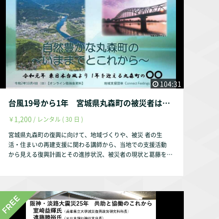
民や行政と協働し、地域の復興に向けて取り組み、多くの達成
感と成果をもたらす。その一方で、地域で関係者との協働、行
政との協働は難しく、達成感の割に、不完全燃焼感も否めな
い。 目指してきた「復興」を通じて、被災地では何が起こ
っているのか？「復興」とはどういうものなのか？ 「復
興」の概念について論文を複数執筆している講師から学ぶ。
【追加情報】 上記、勉強会は、『復興の事例と理論を学ぶ連
続講座』として実施しております。 東日本大震災から１１
年。その前後にも、様々な災害が起こりました。災害で破壊さ
104:31
れたまちやむらでは、被災者と自治体や支援者は力を合わせ
て“復興”に取り組みます。被災した家や地域を抱える中で、長
台風19号から1年 宮城県丸森町の被災者は今 ～生活再建支援から見える被災者の機微～ 【講師】菅野由香理氏（地域支援団体 Connect Feelings 代表）
期に及ぶ地域づくりになる“復興”は、達成感があることも確か
1,200
￥
/ レンタル ( 30 日 )
です。しかし、満たされない心もあります。なぜ満たされなく
なるのでしょうか。 今回の勉強会では、３月２１日には、
宮城県丸森町の復興に向けて、地域づくりや、被災 者の生
復興プロセスを経験した被災者本人から学び、３月２３日に
活・住まいの再建支援に関わる講師から、当地での支援活動
は、“復興”に関する数々の論文を書かれている学識経験者にご
から見える復興計画とその進捗状況、被災者の現状と葛藤を教
講演を頂きます。“復興”で悩まれている皆さま、一緒に振り返
えて頂きます。コロナ禍での被災者の生活再建支援を考える機
り、心の澱をとってみませんか？ ３月２１日のオンライン勉
会にもし たいと思って企画しました。 オンライン勉強会の諸
強会 「震災と復興事業が津波被災地出身の若者のライフコー
元 台風19号から1年 宮城県丸森町の被災者は今～生活再建支
スに与えた影響―宮城県石巻市雄勝町との関係性においてー
援から見える被災者の機微～ 【日時】2020年10月4日（日）1
（話題提供者：阿部晃成氏（慶應義塾大学大学院修士課程2
4:00～16:00 【講師】菅野由香理氏（地域支援団体 Connect F
年、雄勝町の雄勝地区を考える会））」 は、↓で、オンデマ
eelings 代表） 【参加費】一般 1,200円 （※高校生・大学生
ンド動画を視聴することができます。 https://filmuy.com/ma