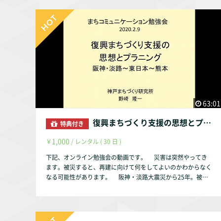
63:01
復興まちづくり支援の思想とプランニング
特典付き
1,000
￥
/ レンタル ( 30 日 )
下記、オンライン勉強会の動画です。 災害は突然やってき
ます。被災すると、再建に向けて何をしてよいのかわからなく
なる可能性があります。 阪神・淡路大震災から25年。被災
者を支援する制度や支援体制は、災害が起こる度に進歩してい
ます。そこで、被災者の生活再建の最近の状況と支援制度を、
現在の被災現場で活躍している専門家から学びます。 【日
時】2020年2月9日（日） 13時30分～ 【場所】まち・コミ神