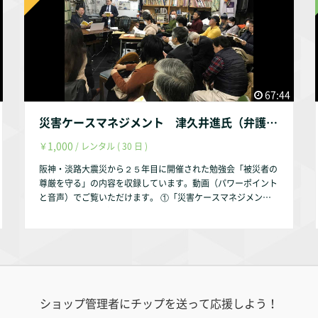
く深く共感し、また、頑張んないとな、と思い直したところで
くりを行ってきた柴田祐教授に、再建状況や、震災後に始まっ
す。SGDｓに乗じて、というのは、ほんまや！と思いました。
た地域づくりの取 り組みについてご報告いただくとともに、
市民にも、団体、企業にも、チャンスといえばチャンスです
過去の被災地における地域づくりの教訓がどのように引き継が
ね。" ○あらためて「復興とは」を見つめなおすよい機会にな
れているのかを、これまでの知見からお話しいただきます。
りました。ありがとうございました。 ○学生にとっては少し
地震発生から 5 年を迎える被災地の状況を知ることで、災害
難しい話でした。しかし、関連死の問題、「平等」の問題な
後の地域づくりのために、私たちが何を準備しておけば良いの
ど、初めて具体的にお聞きする内容で「意外とそうなんだ」と
かを学びます。 【講師の主な研究テーマ】 ・熊本地震、熊本
67:44
感じる場面が多かったです。小多先生がいう「いろんな選択肢
豪雨からの集落の復興 ・住民組織による地区レベルの復興ま
のある社会」こそ、今後実現すべき社会だと私も感じておりま
ちづくりのプロセス ・農山漁村地域における地域資源を活か
災害ケースマネジメント 津久井進氏（弁護士・日本弁護士連合会災害復興支援委員会委員長）
す。 ○地元報道機関の一員として被災と復興をどう捉え、そ
した地域づくり ・無住化集落の実態及び今後の課題 ▼本オン
してそれをどう伝えていくべきか悩みつつ日々発信されている
1,000
￥
/ レンタル ( 30 日 )
ライン勉強会のfacebookページ▼ https://www.facebook.co
状況がよくわかりました。東日本大震災でも同じでしたがWEB
m/events/450482806160119 【主催・連絡先】 認定特定非営
阪神・淡路大震災から２５年目に開催された勉強会「被災者の
の時代になっても災害の後、長期にわたり被災地の現状を伝え
利活動法人 まち・コミュニケーション メール：m-comi@bj.w
尊厳を守る」の内容を収録しています。動画（パワーポイント
る地元紙の役割は大きいと実感しました。 【講師参考資料】
akwak.com 〒 6 5 3 - 0 0 1 4 神戸市長田区御蔵通 5 - 2 1 1 - 4
と音声）でご覧いただけます。 ①「災害ケースマネジメン
講師自身が、他の新聞社（東京新聞）から、取材を受けておら
みくら5 1 0 1 T e l : 0 7 8 - 5 7 8 - 1 1 0 0 F a x : 0 7 8 - 5 7
ト」 津久井進氏（弁護士・日本弁護士連合会災害復興支援委
れる記事です。 ↓ 熊本地震と地元紙 飯尾歩・論説委員が聞
6 - 7 9 6 1
員会委員長） 【参考】勉強会の案内です。 https://www.face
く（東京新聞2018年1月27日） https://www.tokyo-np.co.jp/
book.com/events/475230553096160/ 【注意】 ②「復興ま
article/3148 【 お問い合わせ先 】 認定NPO法人まち・コミュ
ちづくり支援の 思想とプランニング」 野崎隆一氏（神戸まち
ニケーション m-comi@bj.wakwak.com
づくり研究所理事長） を含む動画は、1,000円で下記で配信し
ています。 https://filmuy.com/machicomi/video/390661786
ショップ管理者にチップを送って応援しよう！