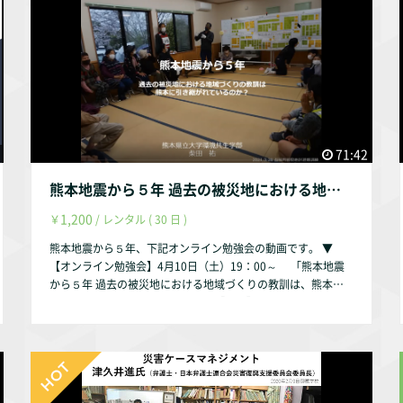
3）の地震が発生。さらに数日間に震度５を超える地震が10回
以上起こり、人々は避難所だけでなくテント泊や車中泊、ある
いは在宅避難で逃れた。過酷な避難生活によって災害関連死が
直接死の４倍に達した―あの熊本地震からもうすぐ６年。
熊本地震は、著しい高齢化と人口減少にある現代社会の弱点を
突き、さまざまな「ほころび」を生じさせた。多発した災害関
連死はその象徴だ。一方で、顕在化した課題と向き合い、挑戦
する人々がいる。それは、新たな時代に向けて花のつぼみがほ
71:42
ころぶよう。問題意識はどう共有され、具体化に向かっている
のか、あるいは新たな壁に直面しているのか。 地元新聞社
熊本地震から５年 過去の被災地における地域づくりの教訓は、熊本に引き継がれているのか
の編集委員兼論説委員として、熊本の未来を論じ続けてこられ
た講師から、熊本の被災者の納得できる“復興”を、地震発生６
1,200
￥
/ レンタル ( 30 日 )
年の今、考える。 それは、日本の各地で取り組んでいる
方々へ、これから災害対応に向けてのヒントになる。 ■■■
熊本地震から５年、下記オンライン勉強会の動画です。 ▼
■■■■■■■■■■■■■参加者の感想■■■■■■■■■
【オンライン勉強会】4月10日（土）19：00～ 「熊本地震
■■■■■■■■■■■ ○事前復興は、誰一人取り残されな
から５年 過去の被災地における地域づくりの教訓は、熊本に
社会についてみなで考え、挑戦し、創造していくための一つ切
引き継がれているのか？」開催▼ 【日時】2021年4月10日
り口でもあると感じました。ありがとうございました。 ○"あ
（土）19:00～20:30 【講師】柴田祐氏（熊本県立大学環境共
りがとうございました。 前回も書きましたが、 やはり日常的
生学部 教授） 【参加費】一般 1,200円 （※高校生・大学生
な仕組みからのこぼれみたいなものが影響するところが、一番
無料） 【方式】オンラインでのみ実施（PC、スマートフォ
の気がかりで、頑張らないとな、と感じるところです。今日の
ン、タブレット端末でご参加いただけます） 【内容】 熊本
お話で、正しく知ること、という言葉をいただけたことは、深
地震の直後から学生と被災地に入り、研究や復旧支援、地域づ