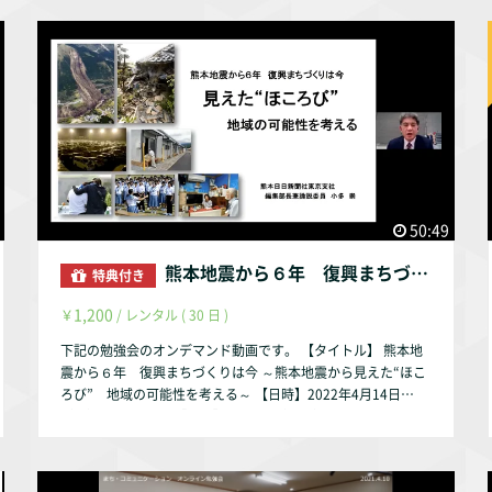
50:49
熊本地震から６年 復興まちづくりは今 ～熊本地震から見えた“ほころび” 地域の可能性を考える～【講師】小多崇氏（熊本日日新聞社 東京支社編集部長兼論説委員）
特典付き
1,200
￥
/ レンタル ( 30 日 )
下記の勉強会のオンデマンド動画です。 【タイトル】 熊本地
震から６年 復興まちづくりは今 ～熊本地震から見えた“ほこ
ろび” 地域の可能性を考える～ 【日時】2022年4月14日
（木）19時～21時 【費用】1,200円（一般） ※大学生・高校
生は無料 【講師】小多崇氏（熊本日日新聞社 東京支社編集部
長兼論説委員） 【内容】 2016年4月14日に、震度７（マグ
ニチュード＝M6.5）の地震、その28時間後に再び震度７（M7.