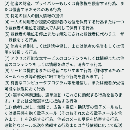
(2) 他者の財産、プライバシーもしくは肖像権を侵害する行為、ま
たは侵害するおそれのある行為
(3) 特定の個人の個人情報の提供
(4) 一人の利用者が複数の登録者の地位を保有する行為または一つ
の登録者の地位を複数人で共同して保有する行為
(5) 登録者の地位を停止または無効にされた登録者に代わりユーザ
ー登録をする行為
(6) 他者を差別もしくは誹謗中傷し、または他者の名誉もしくは信
用を毀損する行為
(7) アクセス可能な本サービスのコンテンツもしくは情報または他
者のコンテンツもしくは情報を改ざん、消去する行為
(8) サービス提供者または他者になりすます行為（詐称するために
メールヘッダ等の部分に細工を行う行為を含みます。）
(9) 有害なコンピュータプログラム等を送信し、または他者が受信
可能な状態におく行為
(10) 選挙の事前運動、選挙運動（これらに類似する行為を含みま
す。）または公職選挙法に抵触する行為
(11) 他者に対し、無断で、広告・宣伝・勧誘等の電子メールもし
くは嫌悪感を抱く電子メール（そのおそれのある電子メールを含
みます。）を送信する行為、他者のメール受信を妨害する行為、
連鎖的なメール転送を依頼する行為または当該依頼に応じて転送