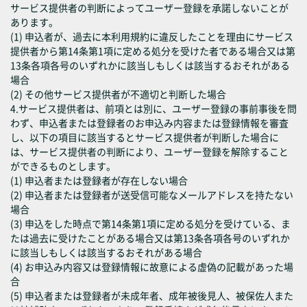
サービス提供者の判断によってユーザー登録を承諾しないことが
あります。
(1) 申込者が、過去に本利用規約に違反したことを理由にサービス
提供者から第14条第1項に定める処分を受けた者である場合又は第
13条各項各号のいずれかに該当しもしくは該当するおそれがある
場合
(2) その他サービス提供者が不適切と判断した場合
4.サービス提供者は、前項とは別に、ユーザー登録の事前事後を問
わず、申込者または登録者のお申込み内容または登録情報を審査
し、以下の項目に該当するとサービス提供者が判断した場合に
は、サービス提供者の判断により、ユーザー登録を解除すること
ができるものとします。
(1) 申込者または登録者が存在しない場合
(2) 申込者または登録者が送受信可能なメールアドレスを持たない
場合
(3) 申込をした時点で第14条第1項に定める処分を受けている、ま
たは過去に受けたことがある場合又は第13条各項各号のいずれか
に該当しもしくは該当するおそれがある場合
(4) お申込み内容又は登録情報に故意による虚偽の記載があった場
合
(5) 申込者または登録者が未成年者、成年被後見人、被保佐人また