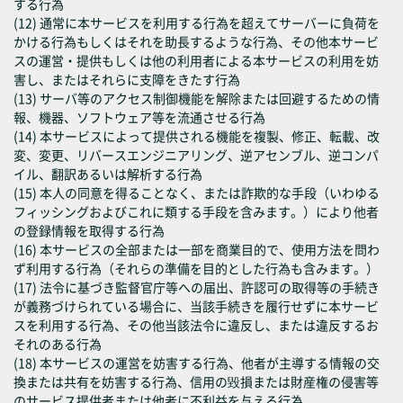
する行為
(12) 通常に本サービスを利用する行為を超えてサーバーに負荷を
かける行為もしくはそれを助長するような行為、その他本サービ
スの運営・提供もしくは他の利用者による本サービスの利用を妨
害し、またはそれらに支障をきたす行為
(13) サーバ等のアクセス制御機能を解除または回避するための情
報、機器、ソフトウェア等を流通させる行為
(14) 本サービスによって提供される機能を複製、修正、転載、改
変、変更、リバースエンジニアリング、逆アセンブル、逆コンパ
イル、翻訳あるいは解析する行為
(15) 本人の同意を得ることなく、または詐欺的な手段（いわゆる
フィッシングおよびこれに類する手段を含みます。）により他者
の登録情報を取得する行為
(16) 本サービスの全部または一部を商業目的で、使用方法を問わ
ず利用する行為（それらの準備を目的とした行為も含みます。）
(17) 法令に基づき監督官庁等への届出、許認可の取得等の手続き
が義務づけられている場合に、当該手続きを履行せずに本サービ
スを利用する行為、その他当該法令に違反し、または違反するお
それのある行為
(18) 本サービスの運営を妨害する行為、他者が主導する情報の交
換または共有を妨害する行為、信用の毀損または財産権の侵害等
のサービス提供者または他者に不利益を与える行為