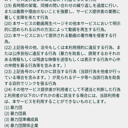
(19) 長時間の架電、同様の問い合わせの繰り返しを過度に行い、
または義務や理由のないことを強要し、サービス提供者の業務に
著しく支障を来たす行為
(20) 本サービスの動画再生ページその他本サービスにおいて明示
的に認められる以外の方法によって動画を再生する行為。
(21) 本サービスにおいて提供される動画の著作権を侵害する行
為。
(22) 上記各号の他、法令もしくは本利用規約に違反する行為、ま
たは公序良俗に違反する行為（暴力を助長し、誘発するおそれの
ある情報もしくは残虐な映像を送信もしくは表示する行為や心中
の仲間を募る行為等を含みます。）
(23) 上記各号のいずれかに該当する行為（当該行為を他者が行っ
ている場合を含みます。）が見られるデータ等へ当該行為を助長
する目的でリンクを張る行為
(24) その他サービス提供者が利用者として不適当と判断した行為
2.利用者が以下のいずれかの者に該当する場合には、当該利用者
は、本サービスを利用することができないものとします。
(1) 暴力団
(2) 暴力団員
(3) 暴力団準構成員
(4) 暴力団関係企業