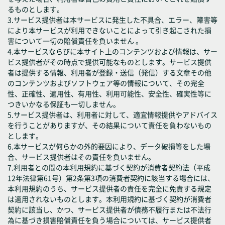
るものとします。
3.サービス提供者は本サービスに発生した不具合、エラー、障害等
により本サービスが利用できないことによって引き起こされた損
害について一切の賠償責任を負いません 。
4.本サービスならびに本サイト上のコンテンツおよび情報は、サー
ビス提供者がその時点で提供可能なものとします。サービス提供
者は提供する情報、利用者が登録・送信（発信）する文章その他
のコンテンツおよびソフトウェア等の情報について、その完全
性、正確性、適用性、有用性、利用可能性、安全性、確実性等に
つきいかなる保証も一切しません。
5.サービス提供者は、利用者に対して、適宜情報提供やアドバイス
を行うことがありますが、その結果について責任を負わないもの
とします。
6.本サービスが何らかの外的要因により、データ破損等をした場
合、サービス提供者はその責任を負いません。
7.利用者との間の本利用規約に基づく契約が消費者契約法（平成
12年法律第61号）第2条第3項の消費者契約に該当する場合には、
本利用規約のうち、サービス提供者の責任を完全に免責する規定
は適用されないものとします。本利用規約に基づく契約が消費者
契約に該当し、かつ、サービス提供者が債務不履行または不法行
為に基づき損害賠償責任を負う場合については、サービス提供者