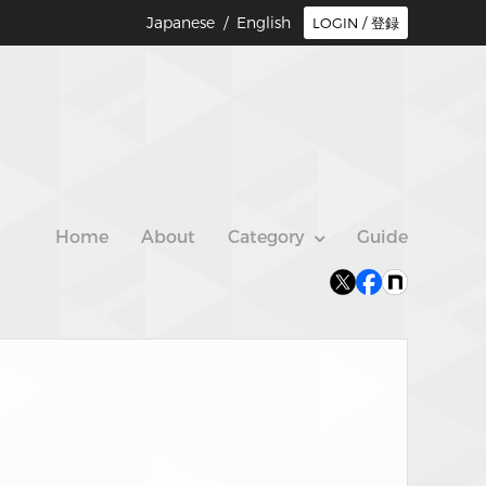
Japanese /
English
LOGIN / 登録
Home
About
Category
Guide