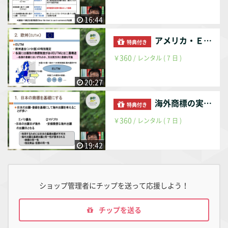
16:44
アメリカ・ＥＵ・中国の商標制度概要（後編）
特典付き
360
￥
/ レンタル ( 7 日 )
20:27
海外商標の実務の勘所
特典付き
360
￥
/ レンタル ( 7 日 )
19:42
ショップ管理者にチップを送って応援しよう！
チップを送る