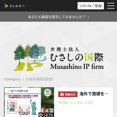
tog
LOGIN / 登録
nav
あなたも動画を販売してみませんか？
Category / 3.海外商標(基礎)
海外で商標を意識する理由
特典付き
250
￥
/ レンタル ( 7 日 )
14:10