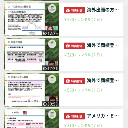
海外出願の方法について
特典付き
230
￥
/ レンタル ( 7 日 )
12:39
海外で商標登録を受けるために（総論・出願編）
特典付き
320
￥
/ レンタル ( 7 日 )
17:31
海外で商標登録を受けるために（出願・登録編）
特典付き
560
￥
/ レンタル ( 7 日 )
30:53
アメリカ・ＥＵ・中国の商標制度概要（前編）
特典付き
310
￥
/ レンタル ( 7 日 )