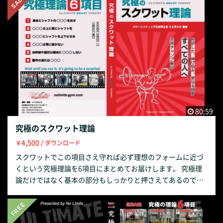
を本格的にはじめようと思っている人も、停滞して更なる飛
躍を望む人も、すべての人に効果的な動画となっておりま
す。 【収録内容紹介】 「基本編内容」 スクワットとはどの
ような種目か？ スクワットに適したシューズや服装、ギア類
について ラック高の設定について 担ぎについて ラックアッ
プとステップバック時の注意点 スタンスの探し方 ベルトの締
め方や位置ついて 呼吸や目線について 「究極理論6項目」 究
極理論のキーワード部分はわざと〇〇〇と伏せております。
答えは動画内でしっかりと紹介しております。 〇〇〇の中に
は皆様が想像もつかないような言葉が詰まっております。そ
80:59
れらも楽しみにしてください。 究極理論1：身体とシャフト
究極のスクワット理論
の〇〇〇を出せ 究極理論2：〇〇〇の上に常にシャフトを 究
4,500
￥
/ ダウンロード
極理論3：〇〇〇にシャフトを上下させる 究極理論4：〇〇〇
は常に抜かない 究極理論5：体幹部や腹圧は絶対に〇〇〇し
スクワットでこの項目さえ守れば必ず理想のフォームに近づ
ない 究極理論6：動作の流れは〇〇〇
くという究極理論を6項目にまとめてお届けします。 究極理
論だけではなく基本の部分もしっかりと押さえてあるのでこ
れからスクワットを本格的にはじめようと思っている人も、
停滞して更なる飛躍を望む人も、すべての人に効果的な動画
となっております。 【収録内容紹介】 「基本編内容」 スク