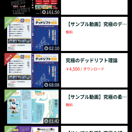
2.寝る位置はシャフトがラックに当たらない範囲で近く ・3.
肩甲骨周辺を収縮させすぎず遊びを持たせる ・4.手首は寝か
161:50
せ肩甲骨の真上にシャフトが来るようにする ・5.グリップ調
【サンプル動画】究極のデッドリフト理論
整は下しのブレーキに使う ・6.大腿部は骨盤からまっすぐ力
が伝わる位置で踏ん張る 「レッシュ理論解説」 ・正しく立つ
無料
・全体定理5ポイント理論 ・個体定理4スタンス理論 「三土手
大介4スタンスタイプ別理論」 ・寝る位置 ・ラック高のセッ
02:10
ティング ・グリップ ・肩甲骨の意識 ・ブリッジ ・足の位置
と踏ん張り方 ・ラックアップ ・受けの位置 ・降ろし方 ・切
究極のデッドリフト理論
り返し方 ・挙げ方 ・目線と呼吸 「三土手大介×児玉大紀ト
4,500
￥
/ ダウンロード
レーニング雑学」 ・トレーニング頻度について ・回数設定や
セット数、重量の設定について ・補助種目について ・フルギ
68:08
アとノーギアの関係性について ・サプリメントや食事につい
て ・身体のケアについて ダウンロード版の購入ページはこち
【サンプル動画】究極の柔軟体操
らです。 https://filmuy.com/nolimits/video/594052812
無料
01:42