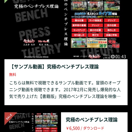
ワットとはどのような種目か？ スクワットに適したシューズ
や服装、ギア類について ラック高の設定について 担ぎについ
て ラックアップとステップバック時の注意点 スタンスの探し
方 ベルトの締め方や位置ついて 呼吸や目線について 「究極
理論6項目」 究極理論のキーワード部分はわざと〇〇〇と伏
せております。答えは動画内でしっかりと紹介しておりま
す。 〇〇〇の中には皆様が想像もつかないような言葉が詰ま
っております。それらも楽しみにしてください。 究極理論
1：身体とシャフトの〇〇〇を出せ 究極理論2：〇〇〇の上に
01:43
常にシャフトを 究極理論3：〇〇〇にシャフトを上下させる
【サンプル動画】究極のベンチプレス理論
究極理論4：〇〇〇は常に抜かない 究極理論5：体幹部や腹圧
無料
は絶対に〇〇〇しない 究極理論6：動作の流れは〇〇〇 ご購
こちらは無料で視聴できるサンプル動画です。冒頭のオープ
入いただくと、PCやスマートフォンなど端末にファイルをダ
ニング動画を視聴できます。 2017年2月に発売し爆発的な人
ウンロードすることが可能です。 ダウンロード期間は30日と
気で売り上げた【書籍版」究極のベンチプレス理論を映像化
なりますので購入後は30日以内にダウンロードお願いしま
しました。 映像でさらにわかりやすく解説。細かいポイント
す。ダウンロードしたファイルは無期限で視聴することがで
もバッチリ伝わります。 三土手大介×児玉大紀の理論を融合
きます。 また30日間はショップ内でストリーミングでの視聴
した最強のベンチプレス理論を是非ご覧ください。 【収録内
も可能です。30日以降はショップ内でのストリーミングが出
究極のベンチプレス理論
容紹介】 「児玉大紀 究極の理論6項目」 ・1.ボトムでスト
来なくなるのでダウンロードしたファイルをご覧ください。
6,500
￥
/ ダウンロード
レッチポジションが極力かからないポジションを見つける ・