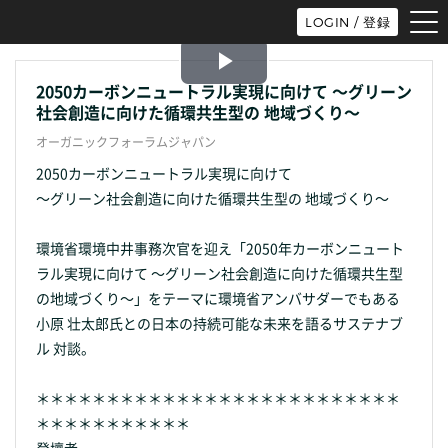
tog
LOGIN / 登録
nav
Play
2050カーボンニュートラル実現に向けて 〜グリーン
社会創造に向けた循環共生型の 地域づくり〜
Video
オーガニックフォーラムジャパン
2050カーボンニュートラル実現に向けて
〜グリーン社会創造に向けた循環共生型の 地域づくり〜
環境省環境中井事務次官を迎え「2050年カーボンニュート
ラル実現に向けて 〜グリーン社会創造に向けた循環共生型
の地域づくり〜」をテーマに環境省アンバサダーでもある
小原 壮太郎氏との日本の持続可能な未来を語るサステナブ
ル 対談。
＊＊＊＊＊＊＊＊＊＊＊＊＊＊＊＊＊＊＊＊＊＊＊＊＊＊
＊＊＊＊＊＊＊＊＊＊＊