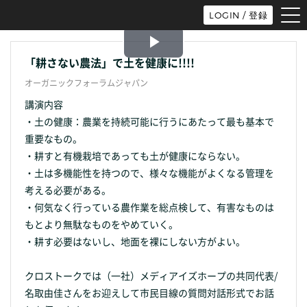
tog
LOGIN / 登録
nav
Play
「耕さない農法」で土を健康に!!!!
オーガニックフォーラムジャパン
Video
講演内容
・土の健康：農業を持続可能に行うにあたって最も基本で
重要なもの。
・耕すと有機栽培であっても土が健康にならない。
・土は多機能性を持つので、様々な機能がよくなる管理を
考える必要がある。
・何気なく行っている農作業を総点検して、有害なものは
もとより無駄なものをやめていく。
・耕す必要はないし、地面を裸にしない方がよい。
クロストークでは（一社）メディアイズホープの共同代表/
名取由佳さんをお迎えして市民目線の質問対話形式でお話