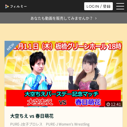
tog
LOGIN / 登録
nav
あなたも動画を販売してみませんか？
12:41
大空ちえ vs 春日萌花
PURE-J女子プロレス PURE-J Women's Wrestling