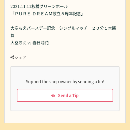
2021.11.11板橋グリーンホール
「ＰＵＲＥ-ＤＲＥＡＭ設立５周年記念」
大空ちえバースデー記念 シングルマッチ ２０分１本勝
負
大空ちえ vs 春日萌花
シェア
Support the shop owner by sending a tip!
Send a Tip