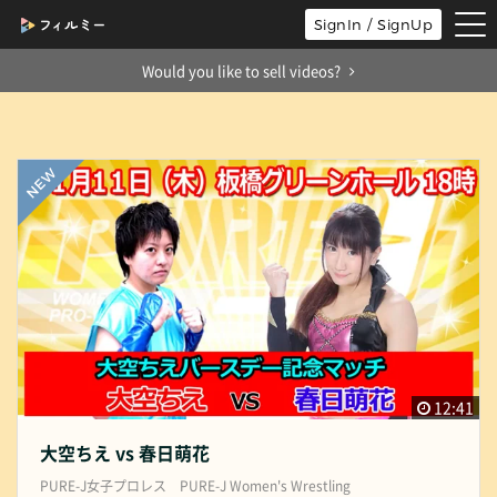
tog
SignIn / SignUp
nav
Would you like to sell videos?
12:41
大空ちえ vs 春日萌花
PURE-J女子プロレス PURE-J Women's Wrestling