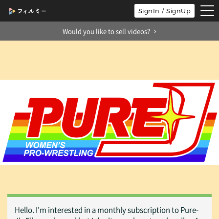
tog
SignIn / SignUp
nav
Would you like to sell videos?
Hello. I'm interested in a monthly subscription to Pure-