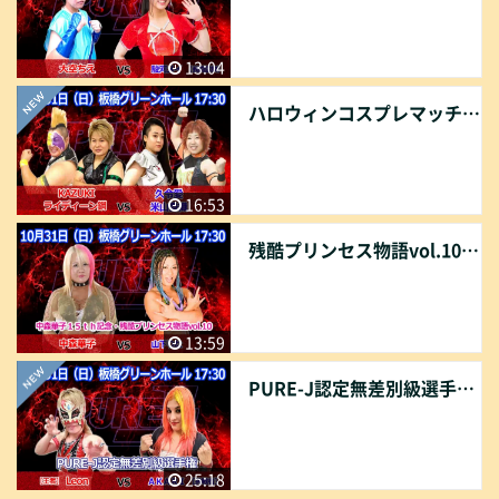
13:04
ハロウィンコスプレマッチ KAZUKI＆ライディーン鋼 vs 久令愛＆米山香織
16:53
残酷プリンセス物語vol.10 中森華子 vs 山下りな
13:59
PURE-J認定無差別級選手権[王者]Leon vs AKARI［挑戦者］
25:18