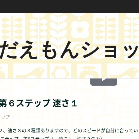
だえもんショ
Play
Video
 第６ステップ 速さ１
ョップ
２、速さ３の３種類ありますので、どのスピードが自分に合ってい
７ステップ、第8ステップは、速さ１、速さ２のみ）