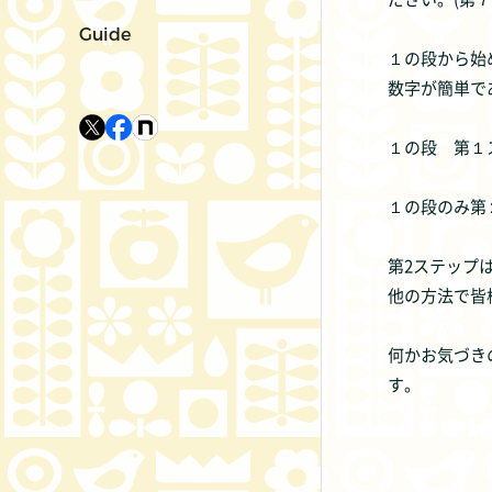
Guide
１の段から始
数字が簡単で
１の段 第１
１の段のみ第
第2ステップ
他の方法で皆
何かお気づき
す。