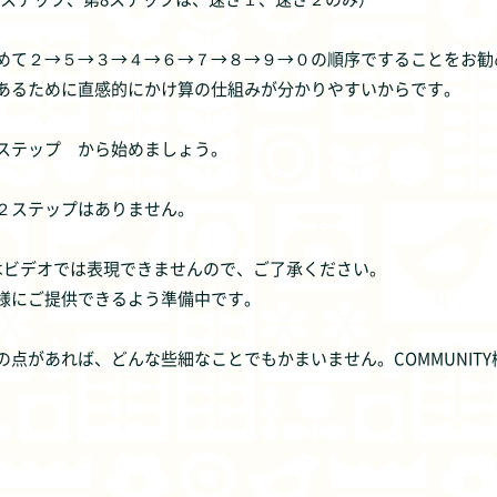
めて２→５→３→４→６→７→８→９→０の順序ですることをお勧
あるために直感的にかけ算の仕組みが分かりやすいからです。
ステップ から始めましょう。
２ステップはありません。
はビデオでは表現できませんので、ご了承ください。
様にご提供できるよう準備中です。
の点があれば、どんな些細なことでもかまいません。COMMUNIT