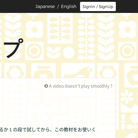
Japanese
/ English
SignIn / SignUp
ップ
A video doesn't play smoothly ?
るか１の段で試してから、この教材をお使いく