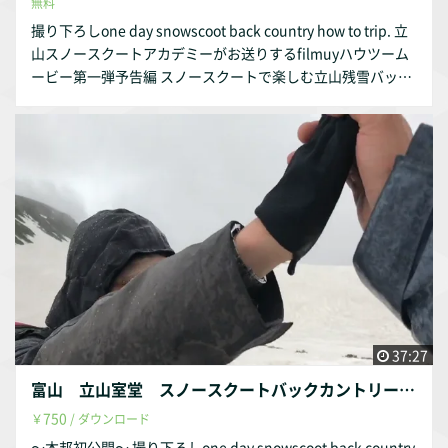
無料
撮り下ろしone day snowscoot back country how to trip. 立
山スノースクートアカデミーがお送りするfilmuyハウツーム
ービー第一弾予告編 スノースクートで楽しむ立山残雪バック
カントリーの概要が たっぷり詰まった臨場感満点のドキュメ
ントムービー。
37:27
富山 立山室堂 スノースクートバックカントリー 初級編
750
￥
/ ダウンロード
〜本邦初公開〜 撮り下ろしone day snowscoot back country