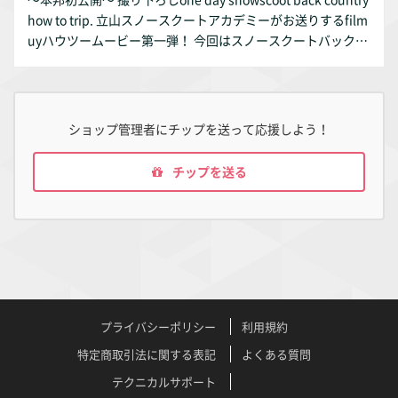
how to trip. 立山スノースクートアカデミーがお送りするfilm
uyハウツームービー第一弾！ 今回はスノースクートバックカ
ントリーシリーズ、富山県からのアクセスでの立山編。 スノ
ースクートで楽しむ立山残雪バックカントリーの概要が たっ
ぷり詰まった臨場感満点のドキュメントムービー。 立山を滑
ってみたい方から リアルなスノースクートバックカントリー
ショップ管理者にチップを送って応援しよう！
トリップを 滑り手目線で楽しみたい方まで TOOLATESPORTS
＆立山アカデミーの大住、有岡の二人が 楽しく、時にシリア
チップを送る
スにレクチャー。 いろんな山でも応用が効く、スクートバッ
クカントリーの装備のヒントや 斜面の登り方、立山への交通
機関のスクート乗車方法など滑走以外にも 参考になるシーン
が満載。 五月後半の小雨の立山。 二人はどんな道具で登り、
どんなラインを描くのか？！ バックカントリーに興味がある
方にも。 シーズンオフのイメージトレーニングにぴったりの
オススメハウツーですよ。 約37分 製作：2018年 立山スノー
スクートアカデミー,toolatesports
プライバシーポリシー
利用規約
特定商取引法に関する表記
よくある質問
テクニカルサポート