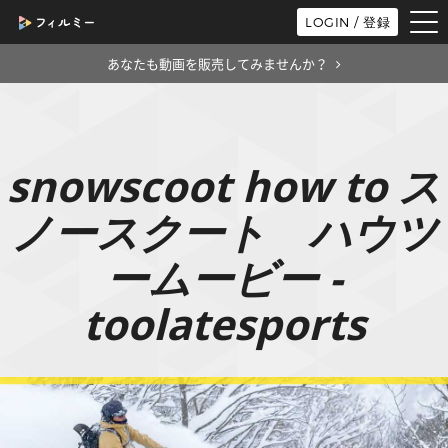
tog
LOGIN / 登録
nav
あなたも動画を販売してみませんか？
snowscoot how to ス
ノースクート ハウツ
ームービー -
toolatesports