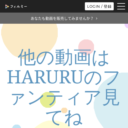
tog
LOGIN / 登録
nav
あなたも動画を販売してみませんか？
他の動画は
HARURUのフ
ァンティア見
てね