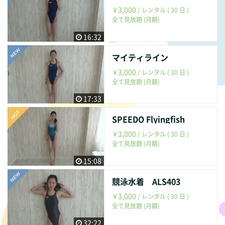
3,000
￥
/ レンタル ( 30 日 )
全て見放題 (月額)
16:32
マイティライン
3,000
￥
/ レンタル ( 30 日 )
全て見放題 (月額)
17:33
SPEEDO Flyingfish
3,000
￥
/ レンタル ( 30 日 )
全て見放題 (月額)
15:08
競泳水着 ALS403
3,000
￥
/ レンタル ( 30 日 )
全て見放題 (月額)
32:22