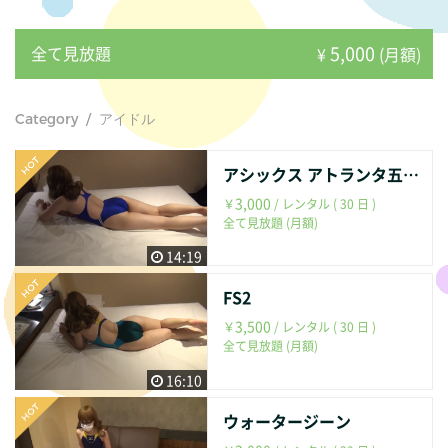
5,000
全て見放題
¥
(月額)
Category / アイドル
アシックス アトランタ五輪モデル
3,000
￥
/ レンタル ( 30 日 )
全て見放題 (月額)
14:19
FS2
3,500
￥
/ レンタル ( 30 日 )
全て見放題 (月額)
16:10
ウォータージーン