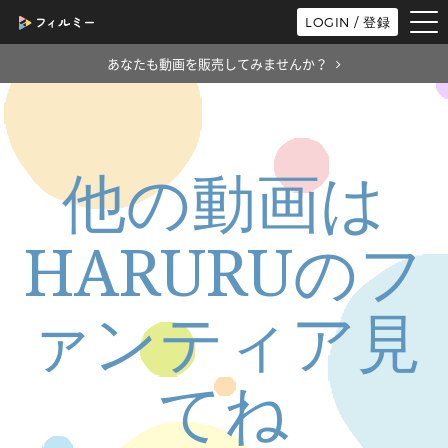
tog
LOGIN / 登録
nav
あなたも動画を販売してみませんか？
他の動画は
HARURUのフ
ァンティア見
てね