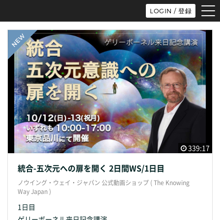
tog
LOGIN / 登録
nav
339:17
統合-五次元への扉を開く 2日間WS/1日目
ノウイング・ウェイ・ジャパン 公式動画ショップ ( The Knowing
Way Japan )
1日目
ゲリーボーネル来日記念講演