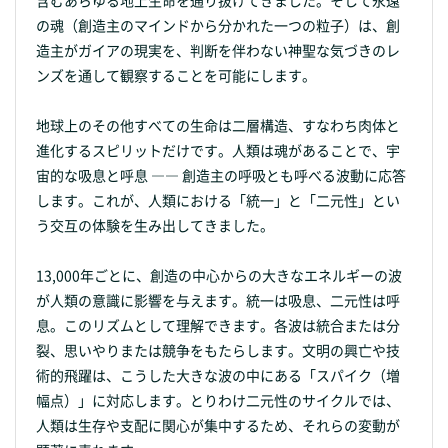
の魂（創造主のマインドから分かれた一つの粒子）は、創
造主がガイアの現実を、判断を伴わない神聖な気づきのレ
ンズを通して観察することを可能にします。
地球上のその他すべての生命は二層構造、すなわち肉体と
進化するスピリットだけです。人類は魂があることで、宇
宙的な吸息と呼息 ―― 創造主の呼吸とも呼べる波動に応答
します。これが、人類における「統一」と「二元性」とい
う交互の体験を生み出してきました。
13,000年ごとに、創造の中心からの大きなエネルギーの波
が人類の意識に影響を与えます。統一は吸息、二元性は呼
息。このリズムとして理解できます。各波は統合または分
裂、思いやりまたは競争をもたらします。文明の興亡や技
術的飛躍は、こうした大きな波の中にある「スパイク（増
幅点）」に対応します。とりわけ二元性のサイクルでは、
人類は生存や支配に関心が集中するため、それらの変動が