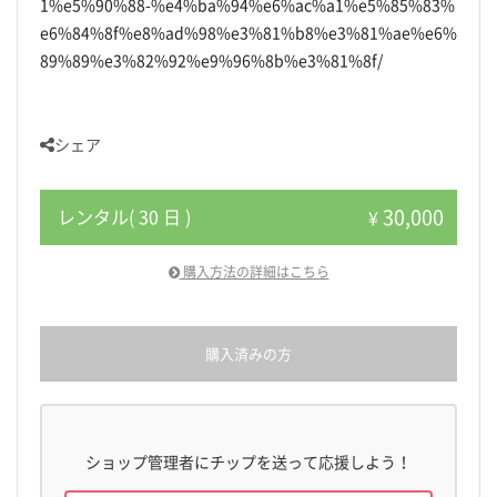
1%e5%90%88-%e4%ba%94%e6%ac%a1%e5%85%83%
e6%84%8f%e8%ad%98%e3%81%b8%e3%81%ae%e6%
89%89%e3%82%92%e9%96%8b%e3%81%8f/
シェア
30,000
レンタル( 30 日 )
¥
購入方法の詳細はこちら
購入済みの方
ショップ管理者にチップを送って応援しよう！