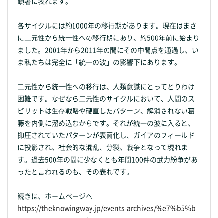
顕著に表れます。
各サイクルには約1000年の移行期があります。現在はまさ
に二元性から統一性への移行期にあり、約500年前に始まり
ました。2001年から2011年の間にその中間点を通過し、い
ま私たちは完全に「統一の波」の影響下にあります。
二元性から統一性への移行は、人類意識にとってとりわけ
困難です。なぜなら二元性のサイクルにおいて、人間のス
ピリットは生存戦略や硬直したパターン、解消されない葛
藤を内側に溜め込むからです。それが統一の波に入ると、
抑圧されていたパターンが表面化し、ガイアのフィールド
に投影され、社会的な混乱、分裂、戦争となって現れま
す。過去500年の間に少なくとも年間100件の武力紛争があ
ったと言われるのも、その表れです。
続きは、ホームページへ
https://theknowingway.jp/events-archives/%e7%b5%b