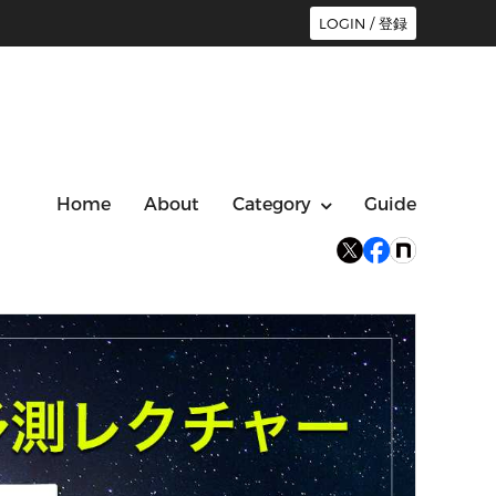
LOGIN / 登録
Home
About
Category
Guide