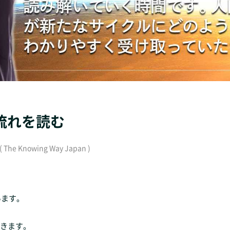
の流れを読む
nowing Way Japan )
。
、
います。
きます。