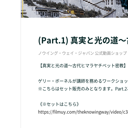
(Part.1) 真実と光
ノウイング・ウェイ・ジャパン 公式動画ショップ ( The K
【真実と光の道〜古代ヒマラヤチベット密教】Pa
ゲリー・ボーネルが講師を務めるワークショップ
※こちらはセット販売のみとなります。Part.
《※セットはこちら》
https://filmuy.com/theknowingway/video/c