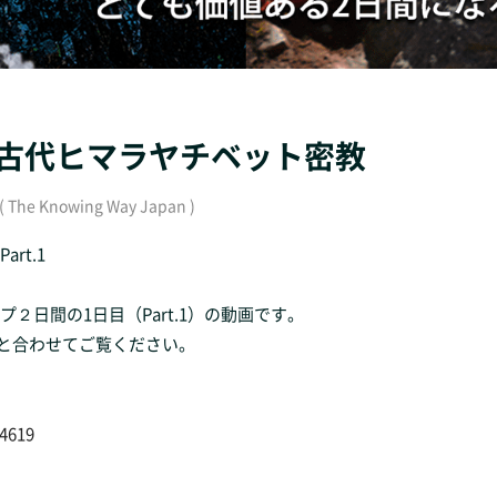
の道〜古代ヒマラヤチベット密教
nowing Way Japan )
rt.1
２日間の1日目（Part.1）の動画です。
2と合わせてご覧ください。
34619