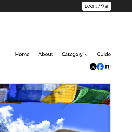
LOGIN / 登録
Home
About
Category
Guide