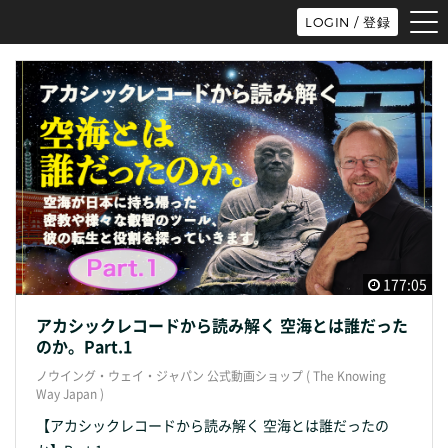
tog
LOGIN / 登録
nav
177:05
アカシックレコードから読み解く 空海とは誰だった
のか。Part.1
ノウイング・ウェイ・ジャパン 公式動画ショップ ( The Knowing
Way Japan )
【アカシックレコードから読み解く 空海とは誰だったの