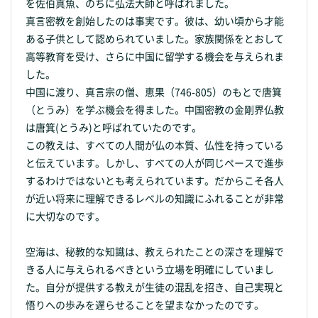
を佐伯真魚、のちに弘法大師と呼ばれました。
真言密教を創始したのは事実です。彼は、幼い頃から才能
ある子供として認められていました。家族関係をとおして
高等教育を受け、さらに中国に留学する機会を与えられま
した。
中国に渡り、真言宗の僧、恵果（746-805）のもとで唐箕
（とうみ）を学ぶ機会を得ました。中国密教の金剛界仏教
は唐箕(とうみ)と呼ばれていたのです。
この教えは、すべての人間が仏の本質、仏性を持っている
と伝えています。しかし、すべての人が同じペースで進歩
するわけではないとも考えられています。だからこそ各人
が近い将来に理解できるレベルの知識にふれることが非常
に大切なのです。
空海は、秘教的な知識は、教えられたことの深さを理解で
きる人に与えられるべきという立場を明確にしていまし
た。自分が提供する教えが生徒の混乱を招き、自己実現と
悟りへの歩みを遅らせることを望まなかったのです。