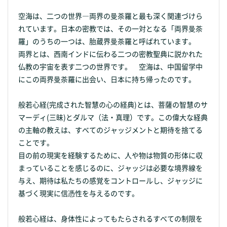
空海は、二つの世界―両界の曼荼羅と最も深く関連づけら
れています。日本の密教では、その一対となる「両界曼荼
羅」のうちの一つは、胎蔵界曼荼羅と呼ばれています。
両界とは、西南インドに伝わる二つの密教聖典に説かれた
仏教の宇宙を表す二つの世界です。 空海は、中国留学中
にこの両界曼荼羅に出会い、日本に持ち帰ったのです。
般若心経(完成された智慧の心の経典)とは、菩薩の智慧のサ
マーディ(三昧)とダルマ（法・真理）です。この偉大な経典
の主軸の教えは、すべてのジャッジメントと期待を捨てる
ことです。
目の前の現実を経験するために、人や物は物質の形体に収
まっていることを感じるのに、ジャッジは必要な境界線を
与え、期待は私たちの感覚をコントロールし、ジャッジに
基づく現実に信憑性を与えるのです。
般若心経は、身体性によってもたらされるすべての制限を