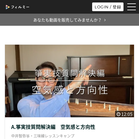
tog
LOGIN / 登録
nav
あなたも動画を販売してみませんか？
12:05
A.箏実技質問解決編 空気感と方向性
中井智弥箏・三味線レッスンキャンプ