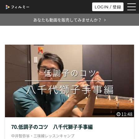
tog
LOGIN / 登録
nav
あなたも動画を販売してみませんか？
11:48
70.低調子のコツ 八千代獅子手事編
中井智弥箏・三味線レッスンキャンプ