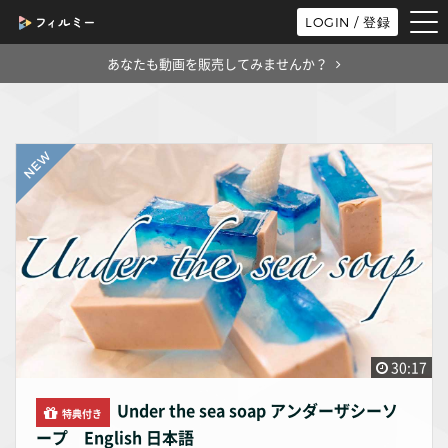
tog
LOGIN / 登録
nav
あなたも動画を販売してみませんか？
30:17
Under the sea soap アンダーザシーソ
特典付き
ープ English 日本語