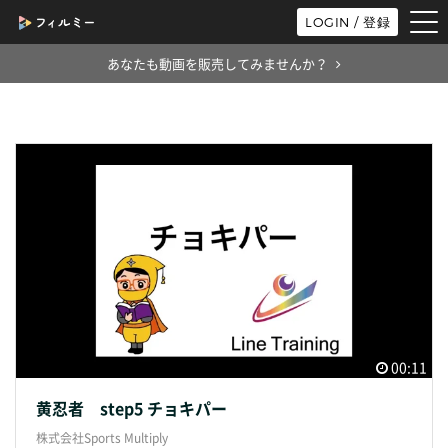
tog
LOGIN / 登録
nav
あなたも動画を販売してみませんか？
00:11
黄忍者 step5 チョキパー
株式会社Sports Multiply