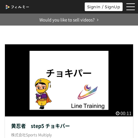
tog
SignIn / SignUp
nav
Would you like to sell videos?
00:11
黄忍者 step5 チョキパー
株式会社Sports Multiply