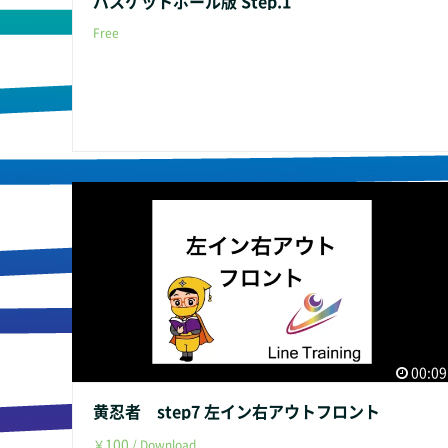
バスケットボール版 Step.1
Free
00:09
黄忍者 step7 左イン右アウトフロント
100
￥
/ Download