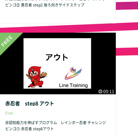
ビンゴ② 黄忍者 step2 後ろ向きサイドステップ
00:11
赤忍者 step8 アウト
Free
非認知能力を伸ばすプログラム レインボー忍者 チャレンジ
ビンゴ① 赤忍者 step8アウト