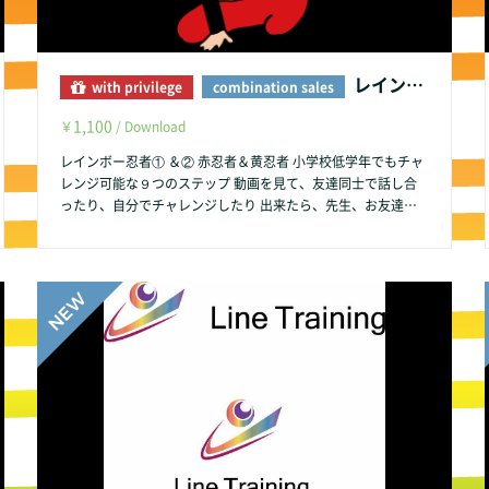
レインボー忍者 赤黄忍者セット
with privilege
combination sales
1,100
￥
/ Download
レインボー忍者① ＆② 赤忍者＆黄忍者 小学校低学年でもチャ
レンジ可能な９つのステップ 動画を見て、友達同士で話し合
ったり、自分でチャレンジしたり 出来たら、先生、お友達、
お父さん、お母さんにチェックをもらって、クリア！