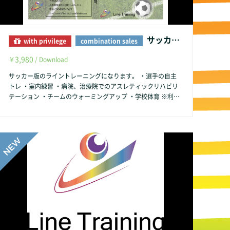
サッカー版ライントレーニング step1
with privilege
combination sales
3,980
￥
/ Download
サッカー版のライントレーニングになります。 ・選手の自主
トレ ・室内練習 ・病院、治療院でのアスレティックリハビリ
テーション ・チームのウォーミングアップ ・学校体育 ※利用
上の注意 ・周りの環境（地面の形状など） ・瞬間的な判断力
が必要となる動作も含まれていますので、肉体的、精神的な疲
労時はご注意ください。 ・身体にケガなどお持ちの方のご利
用の際は、専門的な指導者の管理のもとご利用ください。 こ
ちらの動画を使用した際の事故に関して、一切の責任を負いま
せん 利用上の注意を守られた上でのご利用を推奨いたしま
す。