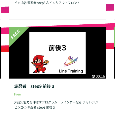
ビンゴ② 黄忍者 step3 右イン左アウトフロント
00:16
赤忍者 step9 前後３
Free
非認知能力を伸ばすプログラム レインボー忍者 チャレンジ
ビンゴ① 赤忍者 step9 前後３