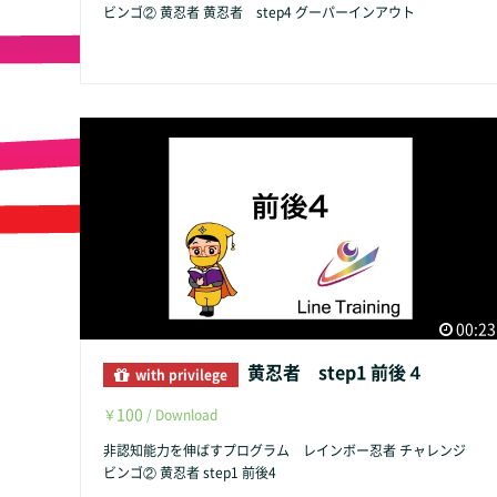
ビンゴ② 黄忍者 黄忍者 step4 グーパーインアウト
00:23
黄忍者 step1 前後４
with privilege
100
￥
/ Download
非認知能力を伸ばすプログラム レインボー忍者 チャレンジ
ビンゴ② 黄忍者 step1 前後4