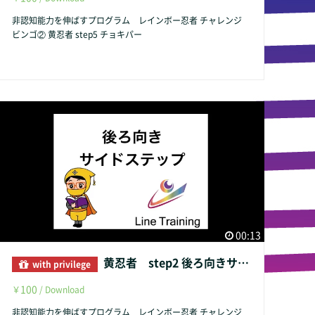
非認知能力を伸ばすプログラム レインボー忍者 チャレンジ
ビンゴ② 黄忍者 step5 チョキパー
00:13
黄忍者 step2 後ろ向きサイドステップ
with privilege
100
￥
/ Download
非認知能力を伸ばすプログラム レインボー忍者 チャレンジ