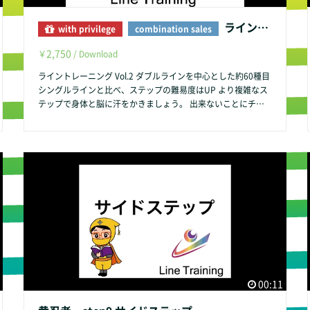
ライントレーニング Vol.2
with privilege
combination sales
2,750
￥
/ Download
ライントレーニング Vol.2 ダブルラインを中心とした約60種目
シングルラインと比べ、ステップの難易度はUP より複雑なス
テップで身体と脳に汗をかきましょう。 出来ないことにチャ
レンジし、有能感や達成感を感じることが可能です。 ウォー
ミングアップや動き作り、雨の日のトレーニング、怪我の予防
など幅広く活用出来ます。 ※利用上の注意 ・周りの環境（地
面の形状など） ・瞬間的な判断力が必要となる動作も含まれ
ていますので、肉体的、精神的な疲労時はご注意ください。
・身体にケガなどお持ちの方のご利用の際は、専門的な指導者
の管理のもとご利用ください。 こちらの動画を使用した際の
事故に関して、一切の責任を負いません 利用上の注意を守ら
れた上でのご利用を推奨いたします。
00:11