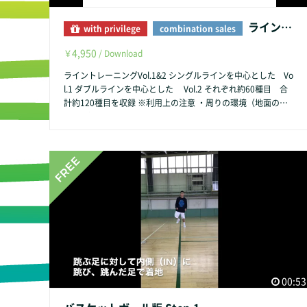
ライントレーニング Vol.1&Vol.2
with privilege
combination sales
4,950
￥
/ Download
ライントレーニングVol.1&2 シングルラインを中心とした Vo
l.1 ダブルラインを中心とした Vol.2 それぞれ約60種目 合
計約120種目を収録 ※利用上の注意 ・周りの環境（地面の形
状など） ・瞬間的な判断力が必要となる動作も含まれていま
すので、肉体的、精神的な疲労時はご注意ください。 ・身体
にケガなどお持ちの方のご利用の際は、専門的な指導者の管理
のもとご利用ください。 こちらの動画を使用した際の事故に
関して、一切の責任を負いません 利用上の注意を守られた上
でのご利用を推奨いたします。
00:53