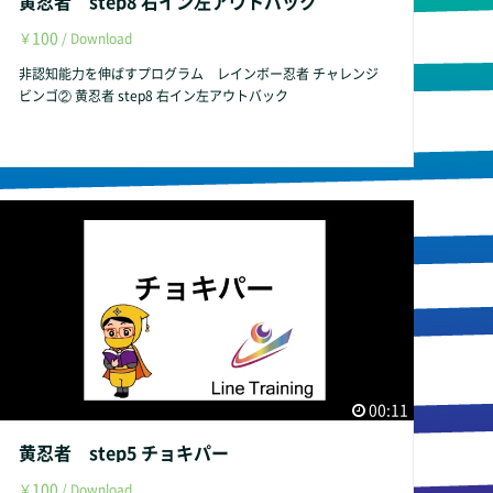
黄忍者 step8 右イン左アウトバック
100
￥
/ Download
非認知能力を伸ばすプログラム レインボー忍者 チャレンジ
ビンゴ② 黄忍者 step8 右イン左アウトバック
00:11
黄忍者 step5 チョキパー
100
￥
/ Download