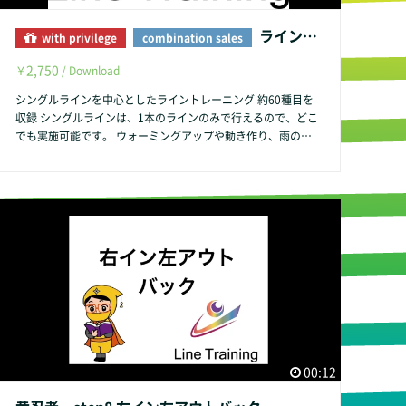
ライントレーニング Vol.1
with privilege
combination sales
2,750
￥
/ Download
シングルラインを中心としたライントレーニング 約60種目を
収録 シングルラインは、1本のラインのみで行えるので、どこ
でも実施可能です。 ウォーミングアップや動き作り、雨の日
のトレーニング、競技復帰のリハビリテーションなど幅広く活
用可能です。 ※利用上の注意 ・周りの環境（地面の形状な
ど） ・瞬間的な判断力が必要となる動作も含まれていますの
で、肉体的、精神的な疲労時はご注意ください。 ・身体にケ
ガなどお持ちの方のご利用の際は、専門的な指導者の管理のも
とご利用ください。 こちらの動画を使用した際の事故に関し
て、一切の責任を負いません 利用上の注意を守られた上での
ご利用を推奨いたします。
00:12