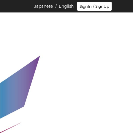
Japanese
/ English
SignIn / SignUp