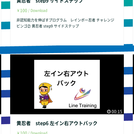
黄忍者 step9 サイドステップ
100
￥
/ Download
非認知能力を伸ばすプログラム レインボー忍者 チャレンジ
ビンゴ② 黄忍者 step9 サイドステップ
00:15
黄忍者 step6 左イン右アウトバック
100
￥
/ Download