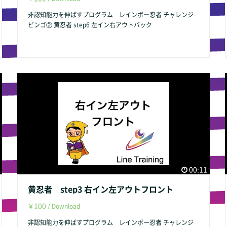
非認知能力を伸ばすプログラム レインボー忍者 チャレンジ
ビンゴ② 黄忍者 step6 左イン右アウトバック
00:11
黄忍者 step3 右イン左アウトフロント
100
￥
/ Download
非認知能力を伸ばすプログラム レインボー忍者 チャレンジ