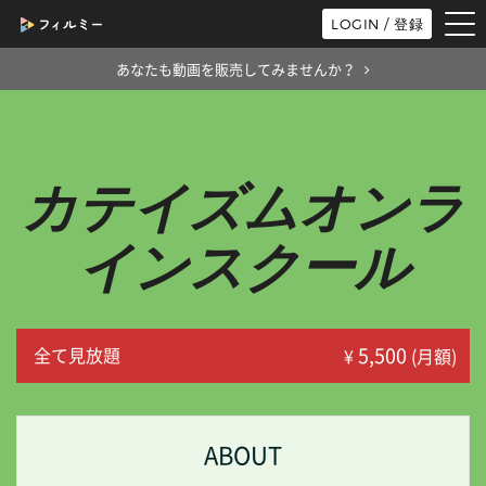
tog
LOGIN / 登録
nav
あなたも動画を販売してみませんか？
カテイズムオンラ
インスクール
5,500
全て見放題
¥
(月額)
ABOUT