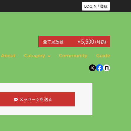
LOGIN / 登録
5,500
全て見放題
(月額)
¥
About
Category
Community
Guide
メッセージを送る