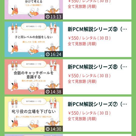
550
￥
/ レンタル ( 30 日 )
全て見放題 (月額)
13:13
新PCM解説シリーズ⑨（子と同レベルの会話をしない）
550
￥
/ レンタル ( 30 日 )
全て見放題 (月額)
16:24
新PCM解説シリーズ⑧（会話のキャッチボールを意識する）
550
￥
/ レンタル ( 30 日 )
全て見放題 (月額)
14:38
新PCM解説シリーズ⑦（叱り役の立場を下げない）
550
￥
/ レンタル ( 30 日 )
全て見放題 (月額)
14:30