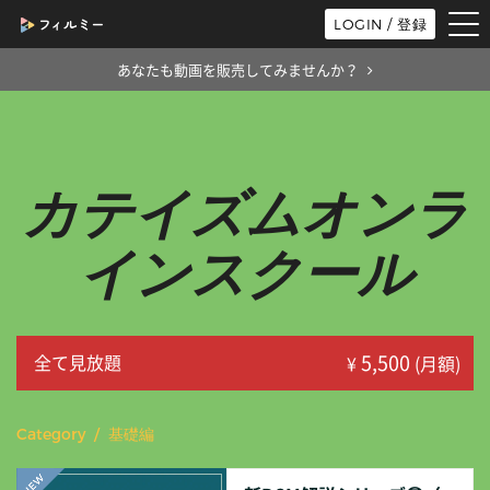
tog
LOGIN / 登録
nav
あなたも動画を販売してみませんか？
カテイズムオンラ
インスクール
5,500
全て見放題
¥
(月額)
Category / 基礎編