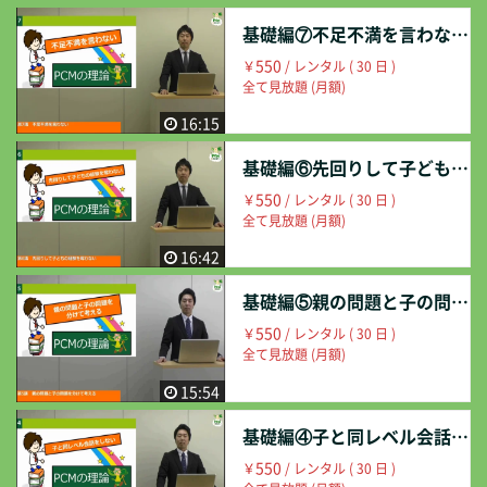
基礎編⑦不足不満を言わない
550
￥
/ レンタル ( 30 日 )
全て見放題 (月額)
16:15
基礎編⑥先回りして子どもの経験を奪わない
550
￥
/ レンタル ( 30 日 )
全て見放題 (月額)
16:42
基礎編⑤親の問題と子の問題を分けて考える
550
￥
/ レンタル ( 30 日 )
全て見放題 (月額)
15:54
基礎編④子と同レベル会話をしない
550
￥
/ レンタル ( 30 日 )