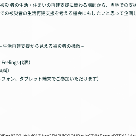
被災 者の生活・住まいの再建支援に関わる講師から、当地での支援
での被災者の生活再建支援を考える機会にもし たいと思って企画
今～生活再建支援から見える被災者の機微～
elings 代表）
無料）
トフォン、タブレット端末でご参加いただけます）
pQLSfBzo83Q2JYxjyj913Wzb2FNPVlGOOURqyhC7YMEcscwRTEXA/vie