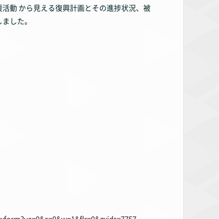
活動 から見える復興計画とその進捗状況、被
しました。
wform?vc=0&c=0&w=1&flr=0&gxids=7757