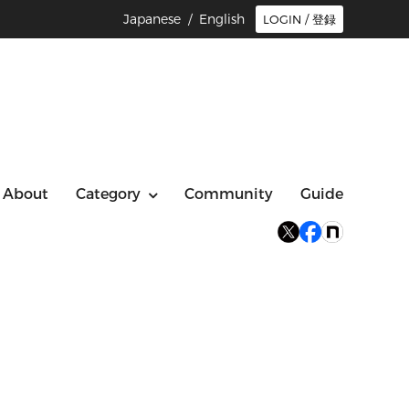
Japanese /
English
LOGIN / 登録
About
Category
Community
Guide