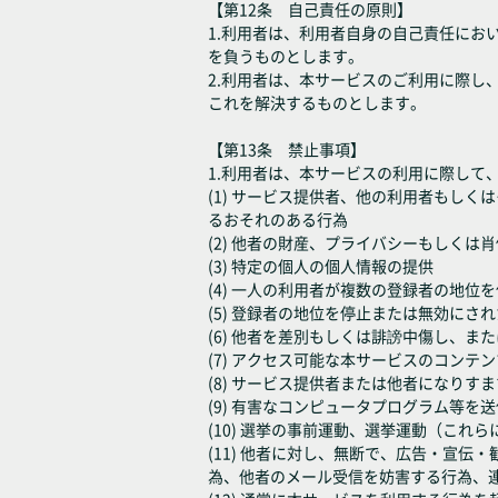
【第12条 自己責任の原則】
1.利用者は、利用者自身の自己責任に
を負うものとします。
2.利用者は、本サービスのご利用に際
これを解決するものとします。
【第13条 禁止事項】
1.利用者は、本サービスの利用に際して
(1) サービス提供者、他の利用者もし
るおそれのある行為
(2) 他者の財産、プライバシーもしく
(3) 特定の個人の個人情報の提供
(4) 一人の利用者が複数の登録者の地
(5) 登録者の地位を停止または無効に
(6) 他者を差別もしくは誹謗中傷し、
(7) アクセス可能な本サービスのコン
(8) サービス提供者または他者になり
(9) 有害なコンピュータプログラム等
(10) 選挙の事前運動、選挙運動（こ
(11) 他者に対し、無断で、広告・宣
為、他者のメール受信を妨害する行為、