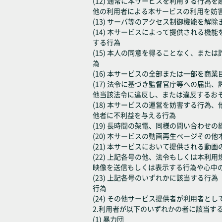
(12) 通常に本サービスを利用する行
他の利用者による本サービスの利用を妨
(13) サーバ等のアクセス制御機能を
(14) 本サービスによって提供される
する行為
(15) 本人の同意を得ることなく、ま
為
(16) 本サービスの全部または一部を
(17) 法令に基づき監督官庁等への届
他当該法令に違反し、または違反するお
(18) 本サービスの運営を妨害する行
他者に不利益を与える行為
(19) 長時間の架電、同様の問い合わ
(20) 本サービスの動画再生ページそ
(21) 本サービスにおいて提供される動
(22) 上記各号の他、法令もしくは本
映像を送信もしくは表示する行為や心中
(23) 上記各号のいずれかに該当する
行為
(24) その他サービス提供者が利用者と
2.利用者が以下のいずれかの者に該当す
(1) 暴力団