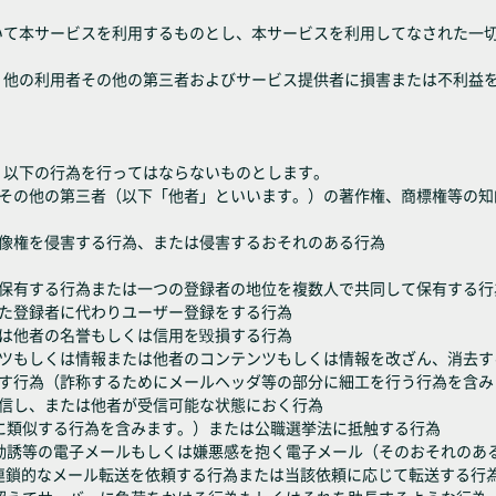
おいて本サービスを利用するものとし、本サービスを利用してなされた一
し、他の利用者その他の第三者およびサービス提供者に損害または不利益
、以下の行為を行ってはならないものとします。
くはその他の第三者（以下「他者」といいます。）の著作権、商標権等の
は肖像権を侵害する行為、または侵害するおそれのある行為
位を保有する行為または一つの登録者の地位を複数人で共同して保有する行
された登録者に代わりユーザー登録をする行為
または他者の名誉もしくは信用を毀損する行為
テンツもしくは情報または他者のコンテンツもしくは情報を改ざん、消去す
すます行為（詐称するためにメールヘッダ等の部分に細工を行う行為を含
を送信し、または他者が受信可能な状態におく行為
れらに類似する行為を含みます。）または公職選挙法に抵触する行為
伝・勧誘等の電子メールもしくは嫌悪感を抱く電子メール（そのおそれの
連鎖的なメール転送を依頼する行為または当該依頼に応じて転送する行