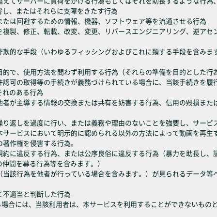
為を超えてサーバーに負荷をかける行為もしくはそれを助長するような行
害し、またはそれらに支障をきたす行為
解除または回避するための情報、機器、ソフトウェア等を流通させる行為
機能を複製、修正、転載、改変、変更、リバースエンジニアリング、逆ア
たは詐欺的な手段（いわゆるフィッシングおよびこれに類する手段を含み
商業目的で、使用方法を問わず利用する行為（それらの準備を目的とした行
出、許認可の取得等の手続きが義務づけられている場合に、当該手続きを
それのある行為
為、他者が主導する情報の交換または共有を妨害する行為、信用の毀損ま
せの繰り返しを過度に行い、または義務や理由のないことを強要し、サー
の他本サービスにおいて明示的に認められる以外の方法によって動画を再生
画の著作権を侵害する行為。
利用規約に違反する行為、または公序良俗に違反する行為（暴力を助長し
の仲間を募る行為等を含みます。）
行為（当該行為を他者が行っている場合を含みます。）が見られるデータ
して不適当と判断した行為
る場合には、当該利用者は、本サービスを利用することができないもの