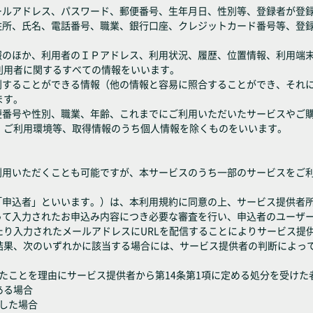
メールアドレス、パスワード、郵便番号、生年月日、性別等、登録者が登
、住所、氏名、電話番号、職業、銀行口座、クレジットカード番号等、登
情報のほか、利用者のＩＰアドレス、利用状況、履歴、位置情報、利用端
利用者に関するすべての情報をいいます。
識別することができる情報（他の情報と容易に照合することができ、それ
ます。
郵便番号や性別、職業、年齢、これまでにご利用いただいたサービスやご
、ご利用環境等、取得情報のうち個人情報を除くものをいいます。
ご利用いただくことも可能ですが、本サービスのうち一部のサービスをご
下「申込者」といいます。）は、本利用規約に同意の上、サービス提供者
沿って入力されたお申込み内容につき必要な審査を行い、申込者のユーザ
たり入力されたメールアドレスにURLを配信することによりサービス提
結果、次のいずれかに該当する場合には、サービス提供者の判断によっ
反したことを理由にサービス提供者から第14条第1項に定める処分を受けた
ある場合
断した場合