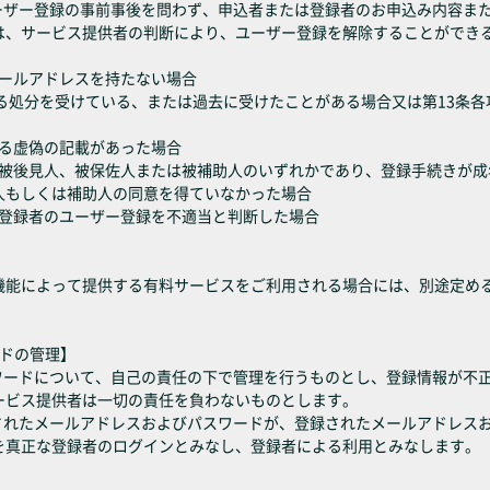
ユーザー登録の事前事後を問わず、申込者または登録者のお申込み内容ま
は、サービス提供者の判断により、ユーザー登録を解除することができ
メールアドレスを持たない場合
に定める処分を受けている、または過去に受けたことがある場合又は第13条
よる虚偽の記載があった場合
成年被後見人、被保佐人または被補助人のいずれかであり、登録手続きが
人もしくは補助人の同意を得ていなかった場合
たは登録者のユーザー登録を不適当と判断した場合
機能によって提供する有料サービスをご利用される場合には、別途定め
ードの管理】
スワードについて、自己の責任の下で管理を行うものとし、登録情報が不
ービス提供者は一切の責任を負わないものとします。
力されたメールアドレスおよびパスワードが、登録されたメールアドレス
を真正な登録者のログインとみなし、登録者による利用とみなします。