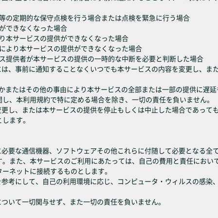
設備等の定期的な保守点検を行う場合または点検を緊急に行う場合
供ができなくなった場合
により本サービスの提供ができなくなった場合
議等により本サービスの提供ができなくなった場合
ービス提供者が本サービスの提供の一時的な中断を必要と判断した場合
合には、事前に通知することなくいつでも本サービスの内容を変更し、ま
れかまたはその他の事由により本サービスの全部または一部の提供に遅
関し、本利用規約で特に定める場合を除き、一切の責任を負いません。
を変更し、または本サービスの提供を停止もしくは中止した場合であって
とします。
めに必要な通信機器、ソフトウェアその他これらに付随して必要となる全
す。また、本サービスのご利用にあたっては、自己の費用と責任におい
ターネットに接続するものとします。
報を参考にして、自己の利用環境に応じ、コンピュータ・ウィルスの感染
について一切関与せず、また一切の責任を負いません。