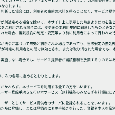
すべてのサービス（以下「本サービス」といいます。）の利用条件を定
みなされます。
ると判断した場合には、利用者の事前の承諾を得ることなく、サービス提
供者が別途定める場合を除いて、本サイト上に表示した時点より効力を生
スをご利用される場合には、変更後の本利用規約に同意したものとみな
なされた場合、当該規約の制定・変更等より前に利用者によって行われた
一部が法令に基づいて無効と判断された場合であっても、当該規定の無効
部が特定の利用者との間で無効とされ、または取り消された場合でも、
は実施しない場合でも、サービス提供者が当該権利を放棄するものでは
は、次の各号に定めるとおりとします。
にかかわらず、本サービスを利用する全ての方をいいます。
きユーザー登録手続きを行い本サービス（無料機能のみならず有料機能に
ユーザーとしてサービス提供者のサーバに登録されることをいいます。
手続き時に登録し、または登録後に変更手続きを行った、登録者本人を識