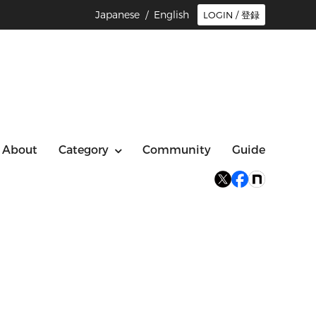
Japanese /
English
LOGIN / 登録
About
Category
Community
Guide