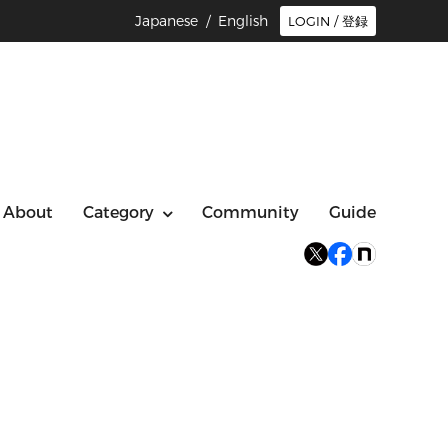
Japanese /
English
LOGIN / 登録
About
Category
Community
Guide