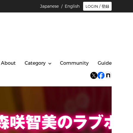
Japanese /
English
LOGIN / 登録
About
Category
Community
Guide