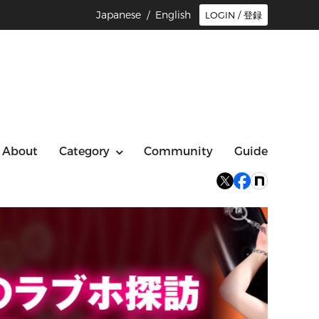
Japanese /
English
LOGIN / 登録
About
Category
Community
Guide