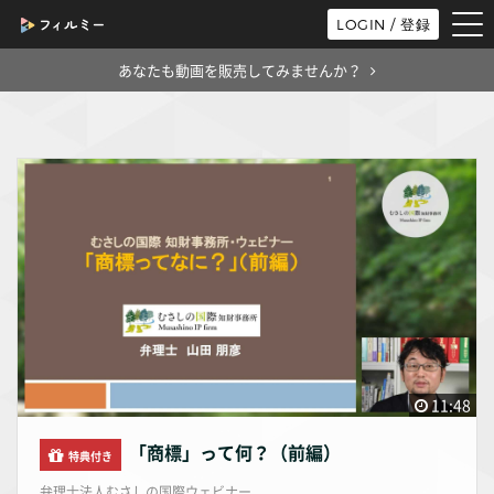
tog
LOGIN / 登録
nav
あなたも動画を販売してみませんか？
11:48
「商標」って何？（前編）
特典付き
弁理士法人むさしの国際ウェビナー