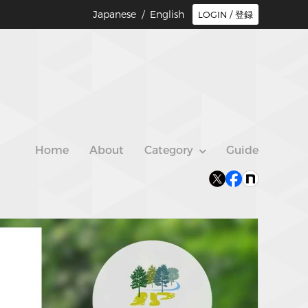
Japanese /
English
LOGIN / 登録
Home
About
Category
Guide