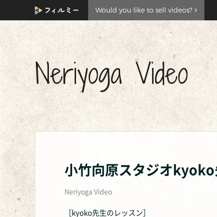
Would you like to sell videos?
Neriyoga Video
小竹向原スタジオkyok
Neriyoga Video
［kyoko先生のレッスン］