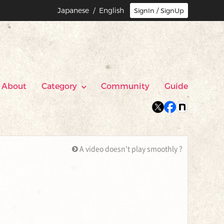
Japanese
/ English
SignIn / SignUp
About
Category
Community
Guide
A video doesn't play smoothly ?