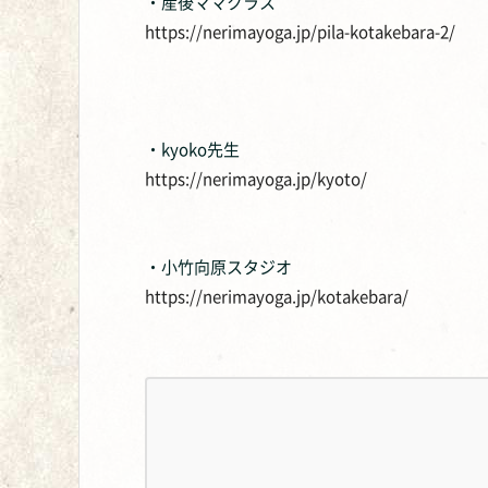
・産後ママクラス
https://nerimayoga.jp/pila-kotakebara-2/
・kyoko先生
https://nerimayoga.jp/kyoto/
・小竹向原スタジオ
https://nerimayoga.jp/kotakebara/