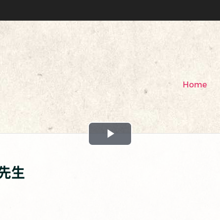
Home
Play
Video
o先生