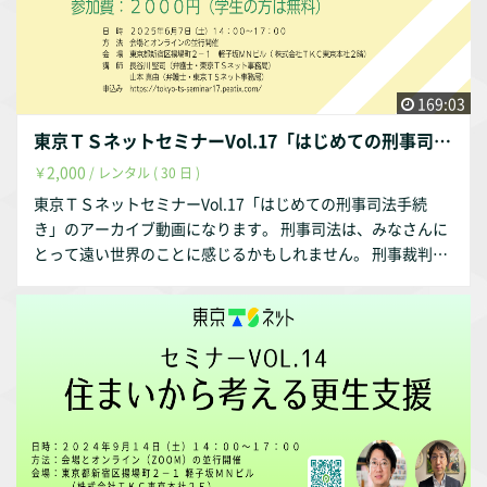
ナーです。 拘禁刑のことをまだまだ知らないあなたも、拘禁
刑のことをもっと知りたいあなたも、ご興味を持たれた方は
是非ご視聴ください！ ※こちらのサイトで販売している動画
に関する注意 ・動画はストリーミング再生のみで、保存はで
169:03
きません。視聴可能期間は３０日間です。 ・セミナー実施時
東京ＴＳネットセミナーVol.17「はじめての刑事司法手続き」
の配布資料につきましては、配信は行っておりません。ま
2,000
￥
/ レンタル ( 30 日 )
た、音声には字幕がつきません。 ・取り扱っている内容等に
よって、一部当日の講演内容と公開範囲が異なる場合があり
東京ＴＳネットセミナーVol.17「はじめての刑事司法手続
ます。一部、映像に飛びがありましたので、当日料金から若
き」のアーカイブ動画になります。 刑事司法は、みなさんに
干減額しています。 ・第三者への公開・転載等はお断りいた
とって遠い世界のことに感じるかもしれません。 刑事裁判、
します。 これらの点につき、あらかじめご了承いただきます
刑務所。そんなものはドラマの中の世界の話だ、と思われる
ようお願いいたします。
方もいるでしょう。 しかし、みなさんも被害者として刑事司
法に関与する可能性はあります。 冤罪で逮捕されてしまうと
いうこともありえます。また、このことは障害のある人の支
援の場面でも同じです。 私たちが支援している障害のある人
が、刑事事件の被害者・加害者となってしまうケースも多く
存在します。 そこで、今回は、「はじめての刑事司法手続
き」と題して、刑事司法の全体像をお伝えしたいと思いま
す。 これまでに行った「はじめての刑事司法手続き」と同じ