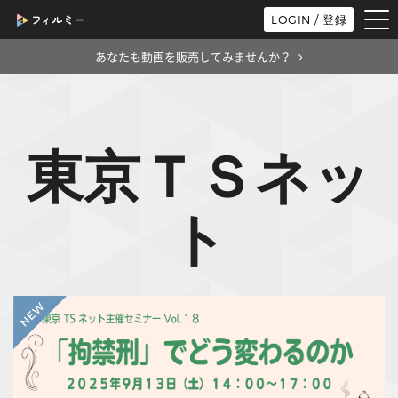
tog
LOGIN / 登録
nav
あなたも動画を販売してみませんか？
東京ＴＳネッ
ト