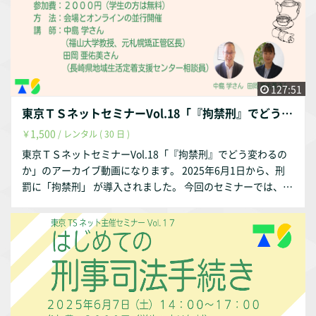
127:51
東京ＴＳネットセミナーVol.18「『拘禁刑』でどう変わるのか」
1,500
￥
/ レンタル ( 30 日 )
東京ＴＳネットセミナーVol.18「『拘禁刑』でどう変わるの
か」のアーカイブ動画になります。 2025年6月1日から、刑
罰に「拘禁刑」 が導入されました。 今回のセミナーでは、長
年刑務官として刑務所に勤務され、犯罪や非行からの立ち直
りのために必要な支援について研究されている福山大学教授
の中島学さんと、実際に刑務所での拘禁刑導入のモデル事業
を担当されている長崎県地域定着支援センター職員の田岡亜
佑美さんを講師にお招きし、「拘禁刑」の導入で何が変わる
のかについてお話しいただきました。 「拘禁刑って、懲役刑
や禁錮刑と何が違うの？」 「刑務所の中はどう変わるの？」
そんな疑問にこたえて、刑罰のこれからを一緒に考えるセミ