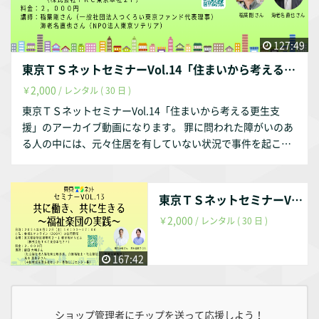
テーマですが、講師が代わりますので、内容についても別の
ものとなります。また、今般の刑法・少年法等の改正も踏ま
え、内容についてもリニューアルしたものとなります。 罪に
127:49
問われた障害のある人の支援に関心のある方や刑事司法の中
東京ＴＳネットセミナーVol.14「住まいから考える更生支援」
での福祉職の支援等のテーマにご興味をもたれている方な
2,000
￥
/ レンタル ( 30 日 )
ど、ぜひご視聴ください。 ※こちらのサイトで販売している
動画に関する注意 ・動画はストリーミング再生のみで、保存
東京ＴＳネットセミナーVol.14「住まいから考える更生支
はできません。視聴可能期間は３０日間です。 ・セミナー実
援」のアーカイブ動画になります。 罪に問われた障がいのあ
施時の配布資料につきましては、配信は行っておりません。
る人の中には、元々住居を有していない状況で事件を起こし
また、音声には字幕がつきません。 ・取り扱っている内容等
てしまう方が一定数存在します。また、事件の時も生活困窮
によって、一部当日の講演内容と公開範囲が異なる場合があ
状態に置かれており、それが原因の一つとなって万引き等の
ります。 ・第三者への公開・転載等はお断りいたします。 こ
事件を起こしてしまう方や、精神障害等があり、生活保護を
東京ＴＳネットセミナーVol.13「共に働き、共に生きる〜福祉楽団の実践〜」
れらの点につき、あらかじめご了承いただきますようお願い
利用して生活していたところ、隣人等とのトラブルが事件に
2,000
￥
/ レンタル ( 30 日 )
いたします。
発展してしまう方で、逮捕勾留によって住まいも失う方も多
いです。 そのような方が刑事手続き終了後、地域で生活を始
める際、最初にぶつかることが多いのが、住まいの確保の問
167:42
題です。 今回のセミナーでは、生活困窮という側面からの住
居の支援、精神障害という側面からの住居の支援を考える内
容になりました。 講師は、自立生活サポートセンター・もや
ショップ管理者にチップを送って応援しよう！