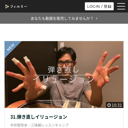
tog
LOGIN / 登録
nav
あなたも動画を販売してみませんか？
10:31
31.弾き直しイリュージョン
中井智弥箏・三味線レッスンキャンプ