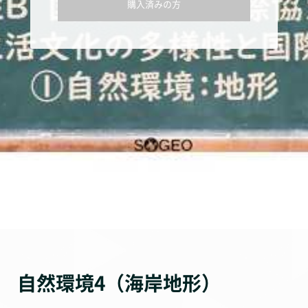
購入済みの方
） 自然環境4（海岸地形）