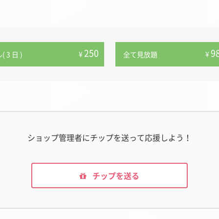
250
9
¥
¥
 3 日 )
全て見放題
ショップ管理者にチップを送って応援しよう！
チップを送る