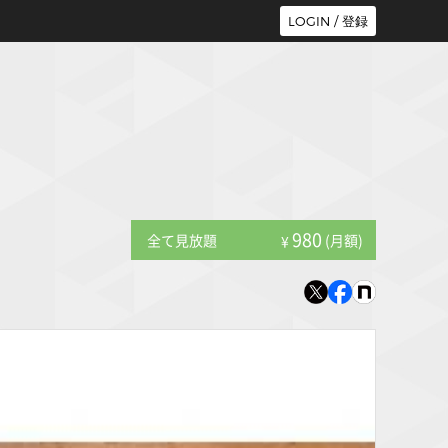
LOGIN / 登録
980
全て見放題
(月額)
¥