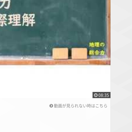
08:35
動画が見られない時はこちら