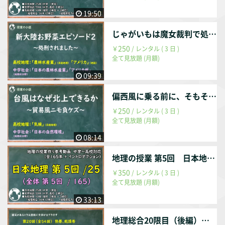
19:50
じゃがいもは魔女裁判で処刑？ （新大陸から来た野菜シリーズ）
250
￥
/ レンタル ( 3 日 )
全て見放題 (月額)
09:39
偏西風に乗る前に、そもそも貿易風は……？
250
￥
/ レンタル ( 3 日 )
全て見放題 (月額)
08:14
地理の授業 第5回 日本地理 第5回 / 25回 （全体 第005回 / 165回）
350
￥
/ レンタル ( 3 日 )
全て見放題 (月額)
33:13
地理総合20限目（後編） 熱帯、乾燥帯