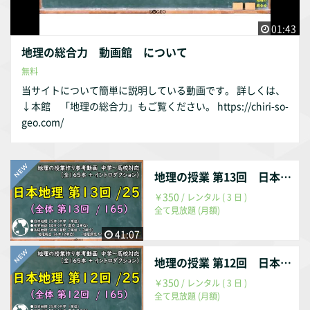
01:43
地理の総合力 動画館 について
無料
当サイトについて簡単に説明している動画です。 詳しくは、
↓本館 「地理の総合力」もご覧ください。 https://chiri-so-
geo.com/
地理の授業 第13回 日本地理 第13回 / 25回 （全体 第013回 / 165回）
350
￥
/ レンタル ( 3 日 )
全て見放題 (月額)
41:07
地理の授業 第12回 日本地理 第12回 / 25回 （全体 第012回 / 165回）
350
￥
/ レンタル ( 3 日 )
全て見放題 (月額)