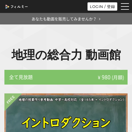
tog
LOGIN / 登録
nav
あなたも動画を販売してみませんか？
地理の総合力 動画館
980
全て見放題
¥
(月額)