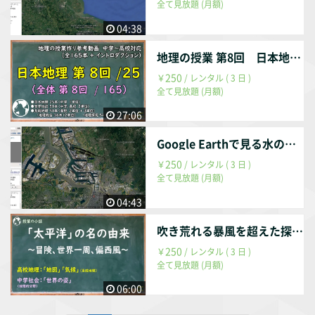
全て見放題 (月額)
04:38
地理の授業 第8回 日本地理 第8回 / 25回 （全体 第008回 / 165回）
250
￥
/ レンタル ( 3 日 )
全て見放題 (月額)
27:06
Google Earthで見る水の色。濁っている方が案外……？
250
￥
/ レンタル ( 3 日 )
全て見放題 (月額)
04:43
吹き荒れる暴風を超えた探検家の感想こそ、「太平洋」。
250
￥
/ レンタル ( 3 日 )
全て見放題 (月額)
06:00