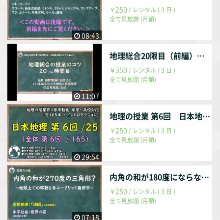
250
￥
/ レンタル ( 3 日 )
全て見放題 (月額)
08:43
地理総合20限目（前編） 熱帯、乾燥帯
350
￥
/ レンタル ( 3 日 )
全て見放題 (月額)
11:07
地理の授業 第6回 日本地理 第6回 / 25回 （全体 第006回 / 165回）
250
￥
/ レンタル ( 3 日 )
全て見放題 (月額)
29:54
内角の和が180度にならない？
250
￥
/ レンタル ( 3 日 )
全て見放題 (月額)
07:18