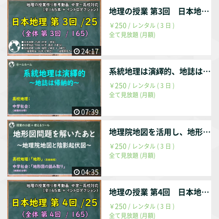
地理の授業 第3回 日本地理 第3回 / 25回 （全体 第003回 / 165回）
250
￥
/ レンタル ( 3 日 )
全て見放題 (月額)
24:17
系統地理は演繹的、地誌は帰納的な学習
250
￥
/ レンタル ( 3 日 )
全て見放題 (月額)
07:39
地理院地図を活用し、地形図への解像度を高める
250
￥
/ レンタル ( 3 日 )
全て見放題 (月額)
04:35
地理の授業 第4回 日本地理 第4回 / 25回 （全体 第004回 / 165回）
250
￥
/ レンタル ( 3 日 )
全て見放題 (月額)