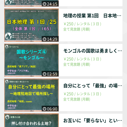
24:15
地理の授業 第1回 日本地理 第1回 / 25回 （全体 第001回 / 165回）
250
￥
/ レンタル ( 3 日 )
全て見放題 (月額)
14:29
モンゴルの国歌は勇ましく美しい
250
￥
/ レンタル ( 3 日 )
全て見放題 (月額)
02:59
自分にとって「最強」の場所をGISで探す
250
￥
/ レンタル ( 3 日 )
全て見放題 (月額)
06:00
お互いに「要らない」というタイプの領土問題？