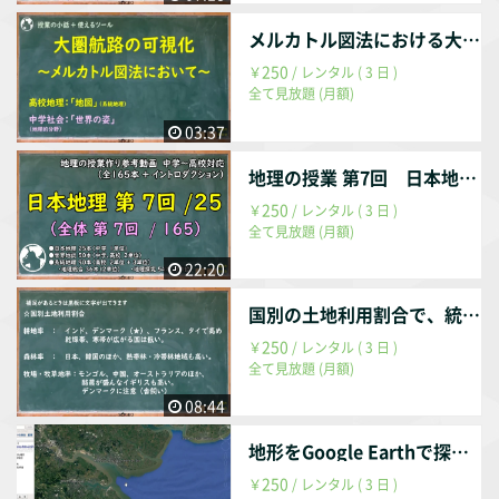
メルカトル図法における大圏航路と等角航路を可視化
250
￥
/ レンタル ( 3 日 )
全て見放題 (月額)
03:37
地理の授業 第7回 日本地理 第7回 / 25回 （全体 第007回 / 165回）
250
￥
/ レンタル ( 3 日 )
全て見放題 (月額)
22:20
国別の土地利用割合で、統計データを読む力をつける
250
￥
/ レンタル ( 3 日 )
全て見放題 (月額)
08:44
地形をGoogle Earthで探そう！ エスチュアリー（三角江）について
250
￥
/ レンタル ( 3 日 )