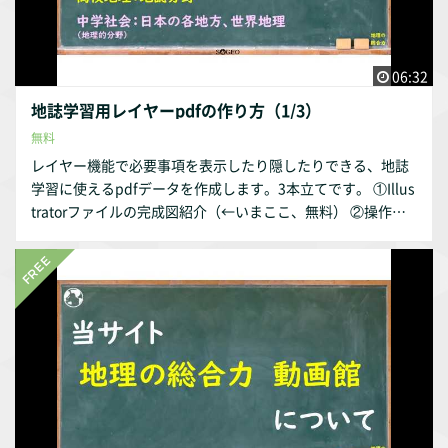
06:32
地誌学習用レイヤーpdfの作り方（1/3）
無料
レイヤー機能で必要事項を表示したり隠したりできる、地誌
学習に使えるpdfデータを作成します。3本立てです。 ①Illus
tratorファイルの完成図紹介（←いまここ、無料） ②操作方
法の概説 ↑ https://filmuy.com/chirisogeo/video/67581
9008 ③保存と共有 ↑ https://filmuy.com/chirisogeo/v
ideo/675819089 ↓こちらのページにも説明があります。 htt
ps://chiri-so-geo.com/materials-0025-0027/ 動画時間：約7
分