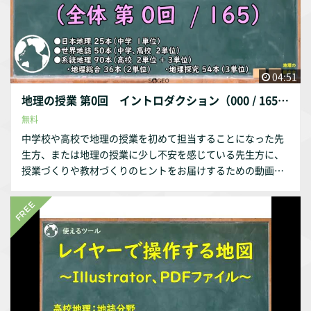
04:51
地理の授業 第0回 イントロダクション（000 / 165）
無料
中学校や高校で地理の授業を初めて担当することになった先
生方、または地理の授業に少し不安を感じている先生方に、
授業づくりや教材づくりのヒントをお届けするための動画シ
リーズです。全165本（日本地理25本、世界地誌50本、系統
地理90本（地理総合36本、地理探究54本））構成となってい
ます。イントロダクションは無料動画となっています。 次の
動画 https://filmuy.com/chirisogeo/video/1104362336